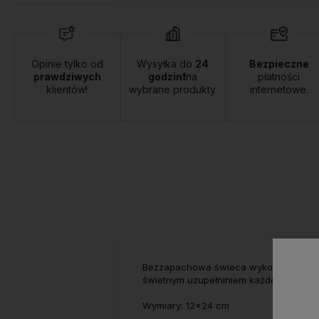
Opinie tylko od
Wysyłka do
24
Bezpieczne
prawdziwych
godzin❗
na
płatności
klientów!
wybrane produkty.
internetowe.
Bezzapachowa świeca wykonana z paraf
świetnym uzupełniniem każdego świeczni
Wymiary: 12x24 cm