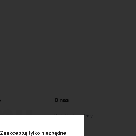
e
O nas
lepu
Kontakt i dane firmy
atności
O firmie
Zaakceptuj tylko niezbędne
Personalizacja