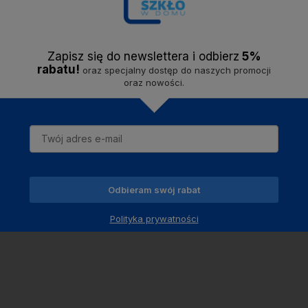
Zapisz się do newslettera i odbier
z
5%
rabatu!
oraz specjalny dostęp do naszych promocji
oraz nowości.
Odbieram swój rabat
Polityka prywatności