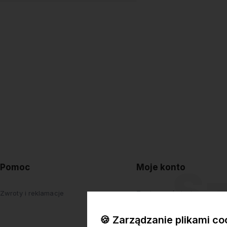
Pomoc
Moje konto
Zwroty i reklamacje
Twoje zamówienia
Ustawienia konta
🍪 Zarządzanie plikami co
Przechowalnia