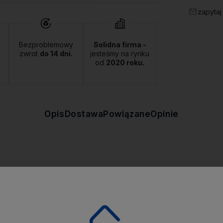
zapytaj
Bezproblemowy
Solidna firma -
zwrot
do 14 dni.
jesteśmy na rynku
od
2020 roku.
Opis
Dostawa
Powiązane
Opinie
iny. Przemyślany design, który sprawdzi się w każdym domu. Świeca 
ka i lampionu. Uzupełni zarówno świąteczny stół, jak i wiosenne lub l