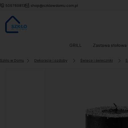
509789813
shop@szklowdomu.com.pl
GRILL
Zastawa stołowa
Szkło w Domu
Dekoracje i ozdoby
Świece i świeczniki
Ś