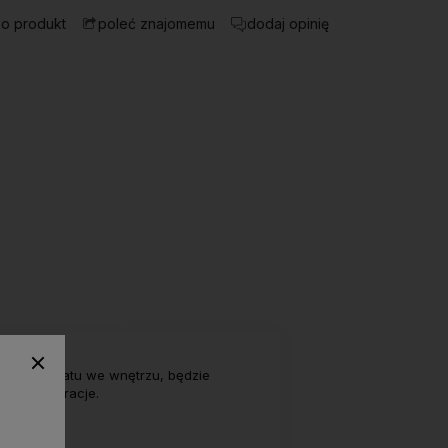
 o produkt
dodaj opinię
poleć znajomemu
nada klimatu we wnętrzu, będzie
etnie dekoracje.