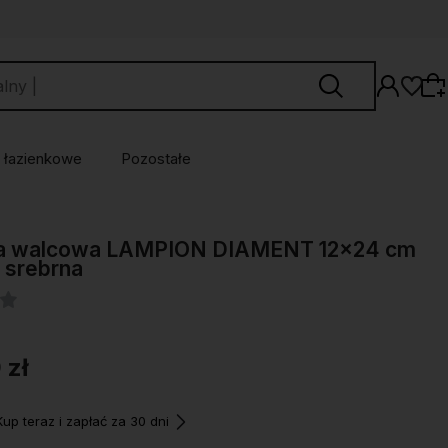
 łazienkowe
Pozostałe
Wybierz coś dla siebie z naszej aktualnej
a walcowa LAMPION DIAMENT 12x24 cm
oferty lub zaloguj się, aby przywrócić dodane
 srebrna
produkty do listy z poprzedniej sesji.
 zł
p teraz i zapłać za 30 dni