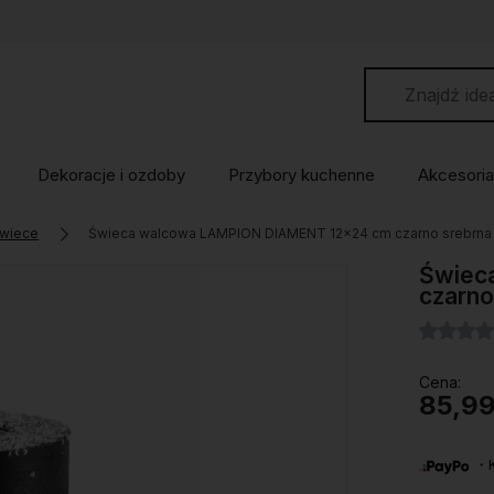
Dekoracje i ozdoby
Przybory kuchenne
Akcesoria
wiece
Świeca walcowa LAMPION DIAMENT 12x24 cm czarno srebrna
Świec
czarno
Cena:
85,99
・Ku