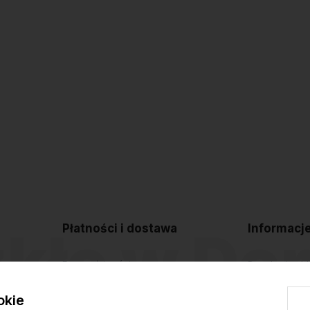
Płatności i dostawa
Informacj
Formy płatności
Regulamin sk
Czas i koszty dostawy
Polityka pryw
okie
Czas realizacji zamówienia
Blog