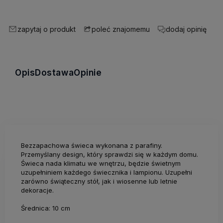
zapytaj o produkt
dodaj opinię
poleć znajomemu
Opis
Dostawa
Opinie
Bezzapachowa świeca wykonana z parafiny.
Przemyślany design, który sprawdzi się w każdym domu.
Świeca nada klimatu we wnętrzu, będzie świetnym
uzupełniniem każdego świecznika i lampionu. Uzupełni
zarówno świąteczny stół, jak i wiosenne lub letnie
dekoracje.
Średnica: 10 cm