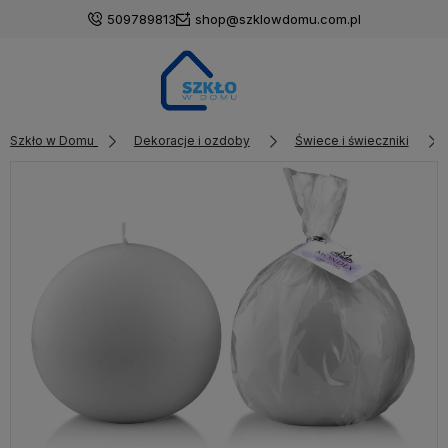
509789813
shop@szklowdomu.com.pl
Szkło w Domu
Dekoracje i ozdoby
Świece i świeczniki