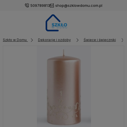
509789813
shop@szklowdomu.com.pl
Szkło w Domu
Dekoracje i ozdoby
Świece i świeczniki