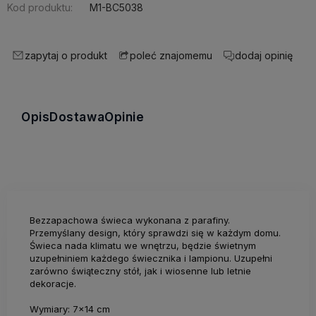
Kod produktu:
M1-BC5038
zapytaj o produkt
dodaj opinię
poleć znajomemu
Opis
Dostawa
Opinie
Bezzapachowa świeca wykonana z parafiny.
Przemyślany design, który sprawdzi się w każdym domu.
Świeca nada klimatu we wnętrzu, będzie świetnym
uzupełniniem każdego świecznika i lampionu. Uzupełni
zarówno świąteczny stół, jak i wiosenne lub letnie
dekoracje.
Wymiary: 7x14 cm