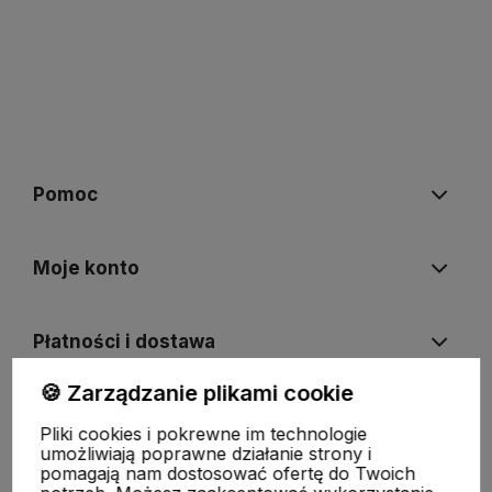
Pomoc
Moje konto
Płatności i dostawa
🍪 Zarządzanie plikami cookie
Informacje
Pliki cookies i pokrewne im technologie
umożliwiają poprawne działanie strony i
pomagają nam dostosować ofertę do Twoich
O nas