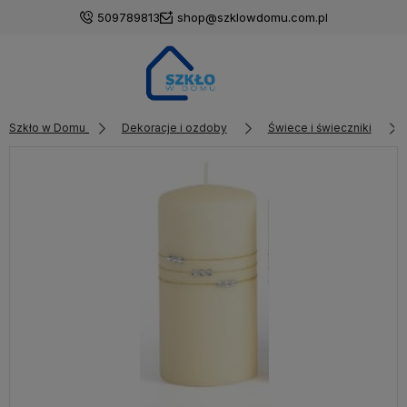
509789813
shop@szklowdomu.com.pl
Szkło w Domu
Dekoracje i ozdoby
Świece i świeczniki