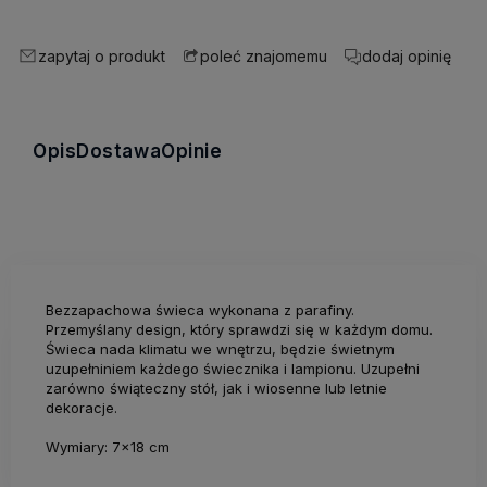
zapytaj o produkt
dodaj opinię
poleć znajomemu
Opis
Dostawa
Opinie
Bezzapachowa świeca wykonana z parafiny.
Przemyślany design, który sprawdzi się w każdym domu.
Świeca nada klimatu we wnętrzu, będzie świetnym
uzupełniniem każdego świecznika i lampionu. Uzupełni
zarówno świąteczny stół, jak i wiosenne lub letnie
dekoracje.
Wymiary: 7x18 cm