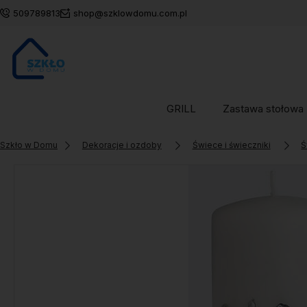
509789813
shop@szklowdomu.com.pl
GRILL
Zastawa stołowa
Szkło w Domu
Dekoracje i ozdoby
Świece i świeczniki
Ś