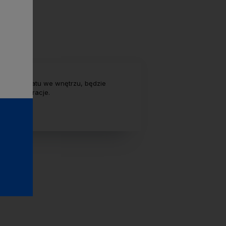
nada klimatu we wnętrzu, będzie
etnie dekoracje.