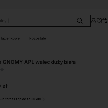
 łazienkowe
Pozostałe
Wybierz coś dla siebie z naszej aktualnej
a GNOMY APL walec duży biała
oferty lub zaloguj się, aby przywrócić dodane
produkty do listy z poprzedniej sesji.
 zł
p teraz i zapłać za 30 dni