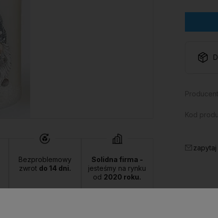
D
Producent
Kod produ
zapytaj
Bezproblemowy
Solidna firma -
zwrot
do 14 dni.
jesteśmy na rynku
od
2020 roku.