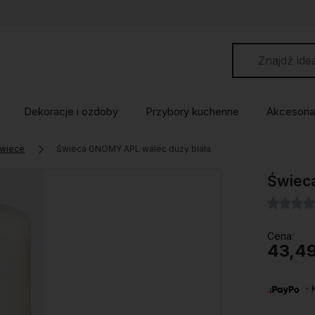
Dekoracje i ozdoby
Przybory kuchenne
Akcesoria
wiece
Świeca GNOMY APL walec duży biała
Świec
Cena:
43,49
・Ku