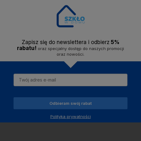
Opis
Dostawa
Opinie
Zapisz się do newslettera i odbier
z
5%
rabatu!
oraz specjalny dostęp do naszych promocji
iny. Przemyślany design, który sprawdzi się w każdym domu. Świeca 
oraz nowości.
ka i lampionu. Uzupełni zarówno świąteczny stół, jak i wiosenne lub l
Odbieram swój rabat
Polityka prywatności