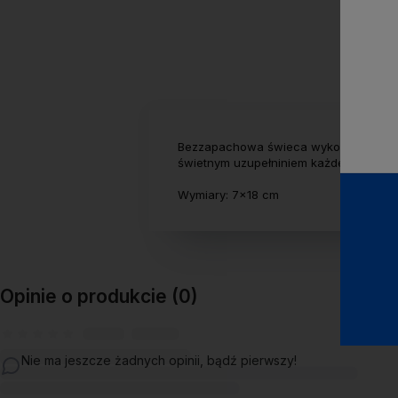
Bezzapachowa świeca wykonana z paraf
świetnym uzupełniniem każdego świeczni
Wymiary: 7x18 cm
Opinie o produkcie (0)
Nie ma jeszcze żadnych opinii, bądź pierwszy!