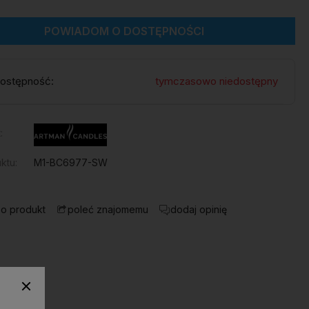
POWIADOM O DOSTĘPNOŚCI
ostępność:
tymczasowo niedostępny
:
ktu:
M1-BC6977-SW
 o produkt
dodaj opinię
poleć znajomemu