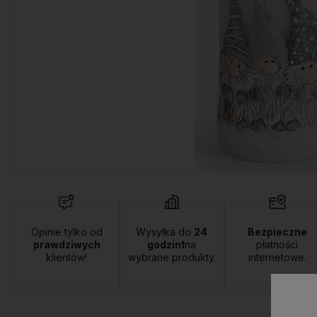
Opinie tylko od
Wysyłka do
24
Bezpieczne
prawdziwych
godzin❗
na
płatności
klientów!
wybrane produkty.
internetowe.