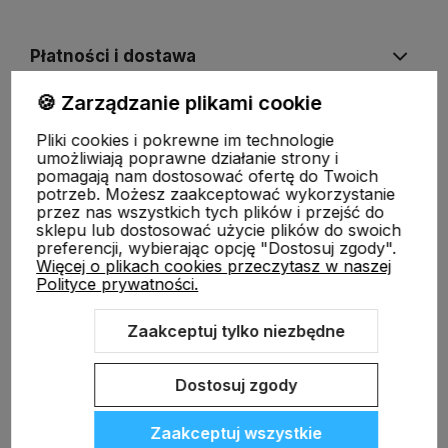
Płatności i dostawa
🍪 Zarządzanie plikami cookie
Informacje
Pliki cookies i pokrewne im technologie
umożliwiają poprawne działanie strony i
pomagają nam dostosować ofertę do Twoich
O nas
potrzeb. Możesz zaakceptować wykorzystanie
przez nas wszystkich tych plików i przejść do
sklepu lub dostosować użycie plików do swoich
preferencji, wybierając opcję "Dostosuj zgody".
Więcej o plikach cookies przeczytasz w naszej
Polityce prywatności.
Zaakceptuj tylko niezbędne
Sklep internetowy Shoper.pl
Szablon Shoper Modern 3.0™
od
GrowCommerce
Dostosuj zgody
Zaakceptuj wszystkie