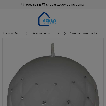
509789813
shop@szklowdomu.com.pl
Szkło w Domu
Dekoracje i ozdoby
Świece i świeczniki