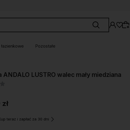
 łazienkowe
Pozostałe
Wybierz coś dla siebie z naszej aktualnej
a ANDALO LUSTRO walec mały miedziana
oferty lub zaloguj się, aby przywrócić dodane
produkty do listy z poprzedniej sesji.
 zł
p teraz i zapłać za 30 dni