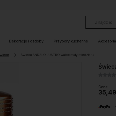
Dekoracje i ozdoby
Przybory kuchenne
Akcesoria
wiece
Świeca ANDALO LUSTRO walec mały miedziana
Świec
Cena:
35,49
・Ku