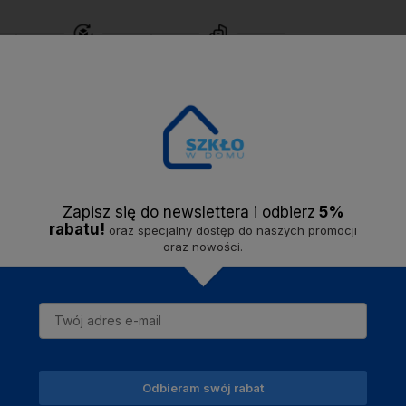
Bezproblemowy
Solidna firma -
zwrot
do 14 dni.
jesteśmy na rynku
od
2020 roku.
Opis
Dostawa
Opinie
Zapisz się do newslettera i odbier
z
5%
rabatu!
oraz specjalny dostęp do naszych promocji
oraz nowości.
iny. Przemyślany design, który sprawdzi się w każdym domu. Świeca 
ka i lampionu. Uzupełni zarówno świąteczny stół, jak i wiosenne lub l
Odbieram swój rabat