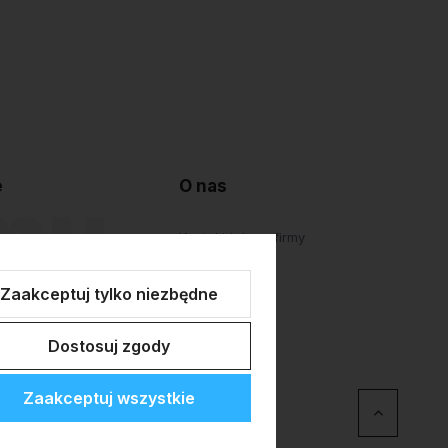
e
O nas
lepu
Kontakt i dane firmy
atności
O firmie
Zaakceptuj tylko niezbędne
Personalizacja
Dostosuj zgody
Zaakceptuj wszystkie
erce