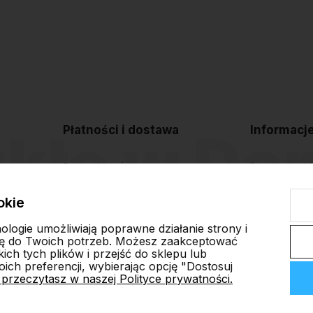
Płatności i dostawa
Informacj
Formy płatności
Regulamin sk
Czas i koszty dostawy
Polityka pryw
okie
Czas realizacji zamówienia
Blog
nologie umożliwiają poprawne działanie strony i
ę do Twoich potrzeb. Możesz zaakceptować
ch tych plików i przejść do sklepu lub
ich preferencji, wybierając opcję "Dostosuj
 przeczytasz w naszej Polityce prywatności.
ep internetowy Shoper.pl
Szablon Shoper Modern 3.0™
od GrowComm