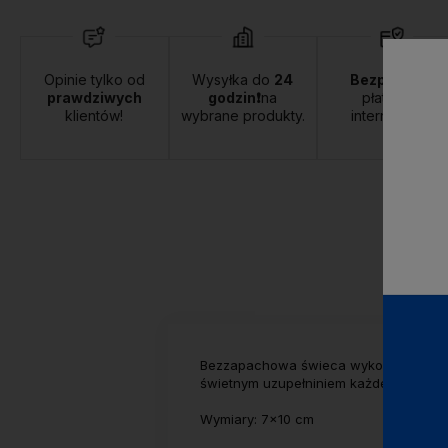
Opinie tylko od
Wysyłka do
24
Bezpieczne
prawdziwych
godzin❗
na
płatności
klientów!
wybrane produkty.
internetowe.
Bezzapachowa świeca wykonana z paraf
świetnym uzupełniniem każdego świeczni
Wymiary: 7x10 cm