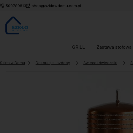
509789813
shop@szklowdomu.com.pl
GRILL
Zastawa stołowa
Szkło w Domu
Dekoracje i ozdoby
Świece i świeczniki
Ś