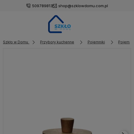
509789813
shop@szklowdomu.com.pl
Szkło w Domu
Przybory kuchenne
Pojemniki
Pojemnik