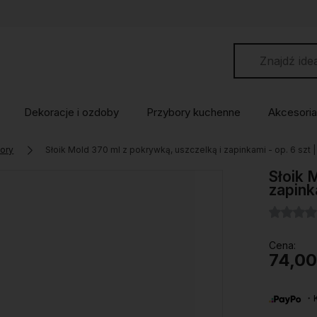
Dekoracje i ozdoby
Przybory kuchenne
Akcesoria
wory
Słoik Mold 370 ml z pokrywką, uszczelką i zapinkami - op. 6 szt
Słoik 
zapink
Cena:
74,00
・Ku