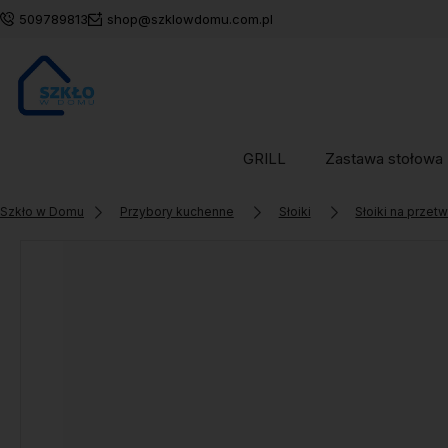
509789813
shop@szklowdomu.com.pl
GRILL
Zastawa stołowa
Szkło w Domu
Przybory kuchenne
Słoiki
Słoiki na przet