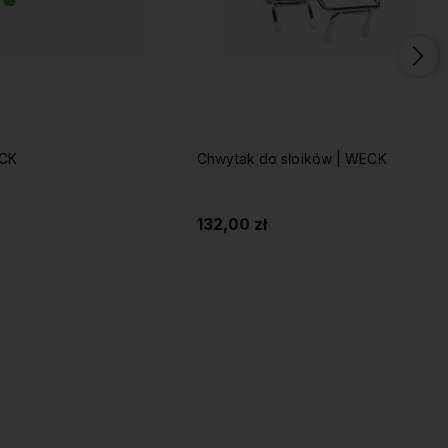
ECK
Chwytak do słoików | WECK
132,00 zł
Do koszyka
Do koszyka