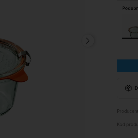
Podobn
D
Producent
Kod produ