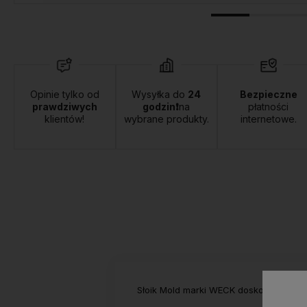
Opinie tylko od
Wysyłka do
24
Bezpieczne
prawdziwych
godzin❗
na
płatności
klientów!
wybrane produkty.
internetowe.
Słoik Mold marki WECK doskonale nada