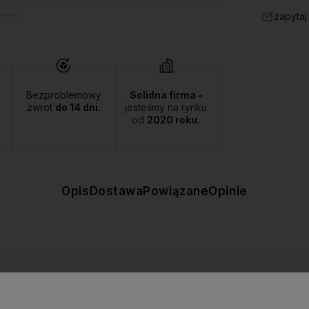
zapytaj
Bezproblemowy
Solidna firma -
zwrot
do 14 dni.
jesteśmy na rynku
od
2020 roku.
Opis
Dostawa
Powiązane
Opinie
je się do przygotowywania przetworów, czy przechowywania produktó