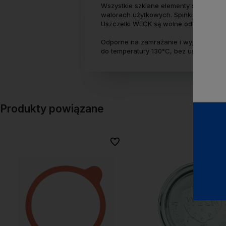
Wszystkie szklane elementy słoików 
walorach użytkowych. Spinki WECK, słu
Uszczelki WECK są wolne od fenoli i w
Odporne na zamrażanie i wyparzanie. 
do temperatury 130°C, bez uszczelki d
Produkty powiązane
Do ulubionych