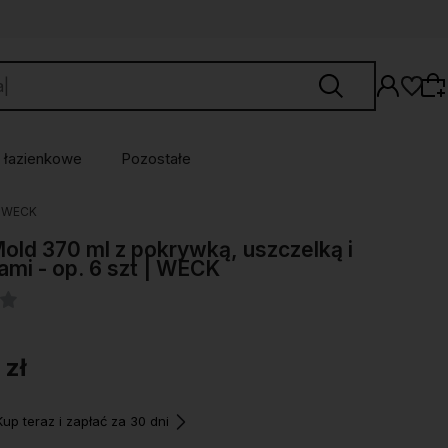
 łazienkowe
Pozostałe
 | WECK
Wybierz coś dla siebie z naszej aktualnej
Mold 370 ml z pokrywką, uszczelką i
oferty lub zaloguj się, aby przywrócić dodane
ami - op. 6 szt | WECK
produkty do listy z poprzedniej sesji.
 zł
p teraz i zapłać za 30 dni