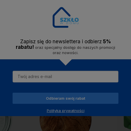
sygnowane logiem firmy WECK produkowane są w Niemczech ze szkła
żące w procesie konserwacji przetworów, są wykonane z najwyższej jak
ykonane są z naturalnego kauczuku pozyskiwanego z kontrolowanych, l
Można pogrzewać w mikrofalówce oraz myć w zmuarce. Zapiekanie w p
o 150°C.
Zapisz się do newslettera i odbier
z
5%
rabatu!
oraz specjalny dostęp do naszych promocji
oraz nowości.
Do ulubionych
Do ulubionych
Odbieram swój rabat
Polityka prywatności