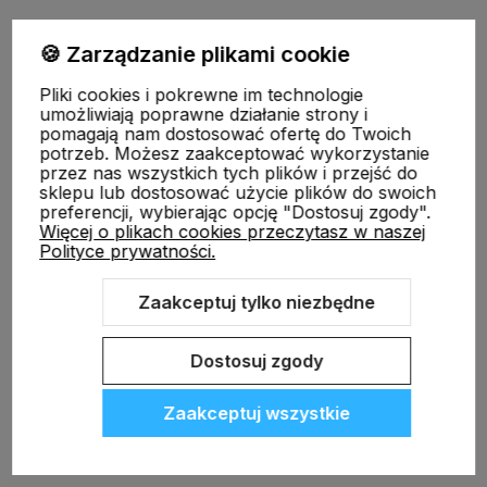
Płatności i dostawa
🍪 Zarządzanie plikami cookie
Pliki cookies i pokrewne im technologie
umożliwiają poprawne działanie strony i
Informacje
pomagają nam dostosować ofertę do Twoich
potrzeb. Możesz zaakceptować wykorzystanie
przez nas wszystkich tych plików i przejść do
sklepu lub dostosować użycie plików do swoich
O nas
preferencji, wybierając opcję "Dostosuj zgody".
Więcej o plikach cookies przeczytasz w naszej
Polityce prywatności.
Zaakceptuj tylko niezbędne
Dostosuj zgody
Sklep internetowy Shoper.pl
Szablon Shoper Modern 3.0™
od
GrowCommerce
Zaakceptuj wszystkie