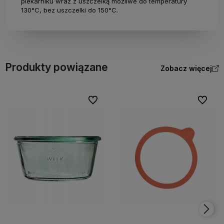
piekarniku wraz z uszczelką możliwe do temperatury
130°C, bez uszczelki do 150°C.
Produkty powiązane
Zobacz więcej
Do ulubionych
Do ulubi