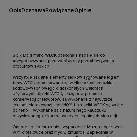
Opis
Dostawa
Powiązane
Opinie
Słoik Mold marki WECK doskonale nadaje się do
przygotowywania przetworów, czy przechowywania
produktów sypkich.
Wszystkie szklane elementy słoików sygnowane logiem
firmy WECK produkowane są w Niemczech ze szkła
sodowo-wapniowego o doskonałych walorach
użytkowych. Spinki WECK, służące w procesie
konserwacji przetworów, są wykonane z najwyższej
jakości, nierdzewnej stali INOX. Uszczelki WECK są wolne
od fenoli i wykonane są z naturalnego kauczuku
pozyskiwanego z kontrolowanych, legalnych plantacji.
Odporne na zamrażanie i wyparzanie. Można pogrzewać
w mikrofalówce oraz myć w zmuarce. Zapiekanie w