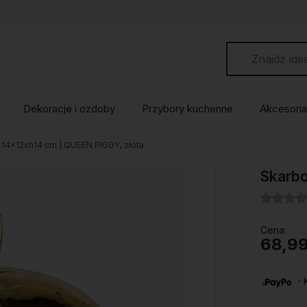
Dekoracje i ozdoby
Przybory kuchenne
Akcesoria
 14x12xh14 cm | QUEEN PIGGY, złota
Skarbo
Cena:
68,99
・Ku