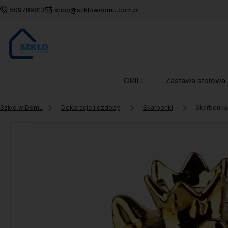
509789813
shop@szklowdomu.com.pl
GRILL
Zastawa stołowa
Szkło w Domu
Dekoracje i ozdoby
Skarbonki
Skarbonka