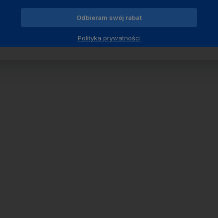
Odbieram swój rabat
nik o wymiarach: 16x14xh14cm
Polityka prywatności