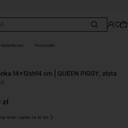
 łazienkowe
Pozostałe
Wybierz coś dla siebie z naszej aktualnej
nka 14x12xh14 cm | QUEEN PIGGY, złota
oferty lub zaloguj się, aby przywrócić dodane
produkty do listy z poprzedniej sesji.
 zł
p teraz i zapłać za 30 dni