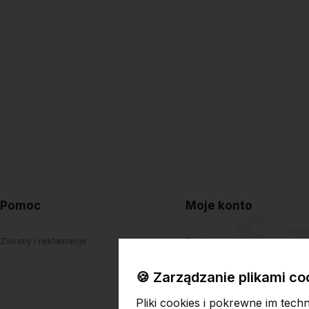
Pomoc
Moje konto
Zwroty i reklamacje
Twoje zamówienia
Ustawienia konta
🍪 Zarządzanie plikami co
Przechowalnia
Pliki cookies i pokrewne im tech