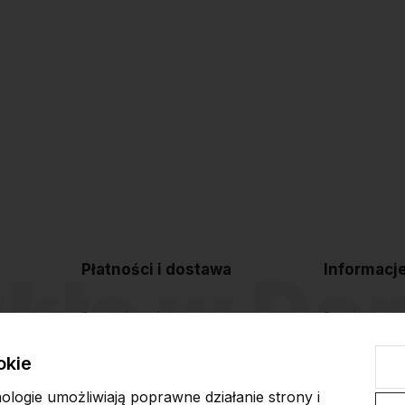
Płatności i dostawa
Informacj
Formy płatności
Regulamin sk
Czas i koszty dostawy
Polityka pryw
okie
Czas realizacji zamówienia
Blog
nologie umożliwiają poprawne działanie strony i