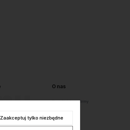
e
O nas
lepu
Kontakt i dane firmy
atności
O firmie
Zaakceptuj tylko niezbędne
Personalizacja