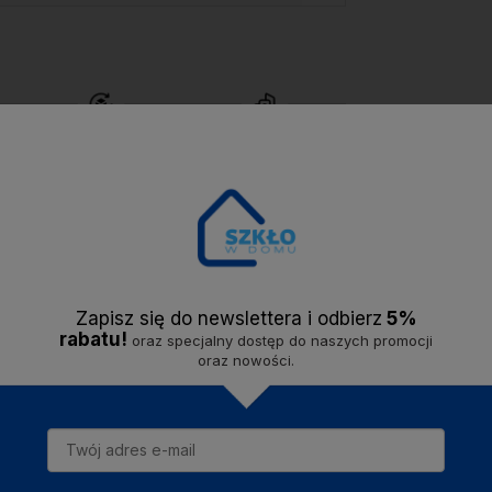
Bezproblemowy
Solidna firma -
zwrot
do 14 dni.
jesteśmy na rynku
od
2020 roku.
Opis
Dostawa
Opinie
Zapisz się do newslettera i odbier
z
5%
rabatu!
oraz specjalny dostęp do naszych promocji
oraz nowości.
 w kolorze złotym z serii QUEEN PIGGY marki MONDEX since 1986r. Poz