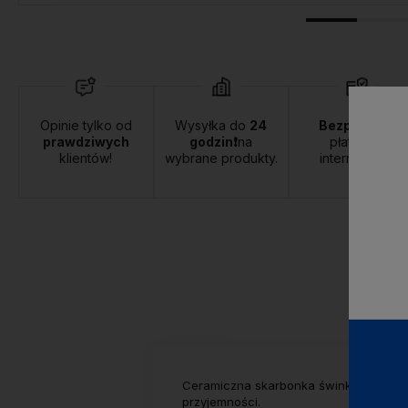
Opinie tylko od
Wysyłka do
24
Bezpieczne
prawdziwych
godzin❗
na
płatności
klientów!
wybrane produkty.
internetowe.
Ceramiczna skarbonka świnka z koroną
przyjemności.