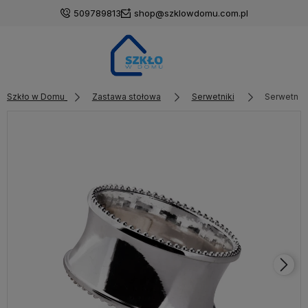
509789813
shop@szklowdomu.com.pl
Szkło w Domu
Zastawa stołowa
Serwetniki
Serwetnik