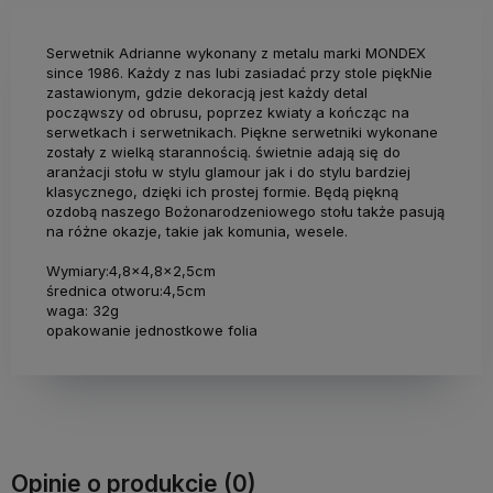
Serwetnik Adrianne wykonany z metalu marki MONDEX
since 1986. Każdy z nas lubi zasiadać przy stole piękNie
zastawionym, gdzie dekoracją jest każdy detal
począwszy od obrusu, poprzez kwiaty a kończąc na
serwetkach i serwetnikach. Piękne serwetniki wykonane
zostały z wielką starannością. świetnie adają się do
aranżacji stołu w stylu glamour jak i do stylu bardziej
klasycznego, dzięki ich prostej formie. Będą piękną
ozdobą naszego Bożonarodzeniowego stołu także pasują
na różne okazje, takie jak komunia, wesele.
Wymiary:4,8x4,8x2,5cm
średnica otworu:4,5cm
waga: 32g
opakowanie jednostkowe folia
Opinie o produkcie (0)