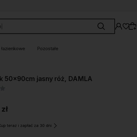
 łazienkowe
Pozostałe
Wybierz coś dla siebie z naszej aktualnej
ik 50x90cm jasny róż, DAMLA
oferty lub zaloguj się, aby przywrócić dodane
produkty do listy z poprzedniej sesji.
 zł
p teraz i zapłać za 30 dni