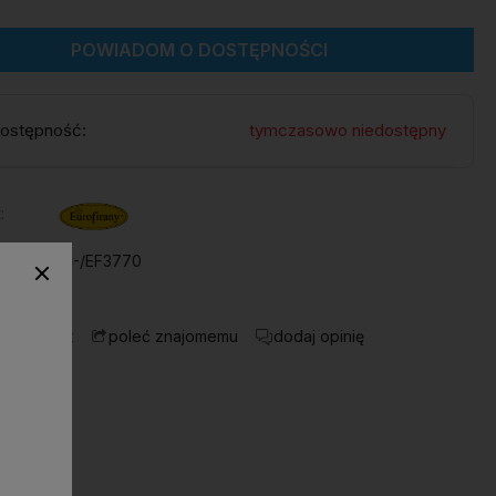
POWIADOM O DOSTĘPNOŚCI
ostępność:
tymczasowo niedostępny
:
ktu:
M1-/EF3770
 o produkt
dodaj opinię
poleć znajomemu