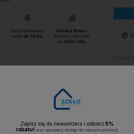
Bezproblemowy
Solidna firma -
D
zwrot
do 14 dni.
jesteśmy na rynku
od
2020 roku.
Producent
Kod produ
zapytaj
Opis
Dostawa
Opinie
Zapisz się do newslettera i odbier
z
5%
rabatu!
oraz specjalny dostęp do naszych promocji