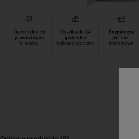
Opinie tylko od
Wysyłka do
24
Bezpieczne
prawdziwych
godzin❗
na
płatności
klientów!
wybrane produkty.
internetowe.
Opinie o produkcie (0)