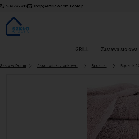
509789813
shop@szklowdomu.com.pl
GRILL
Zastawa stołowa
Szkło w Domu
Akcesoria łazienkowe
Ręczniki
Ręcznik 5