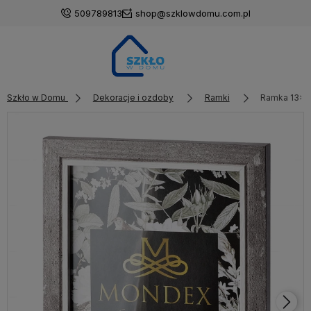
509789813
shop@szklowdomu.com.pl
Szkło w Domu
Dekoracje i ozdoby
Ramki
Ramka 13x18