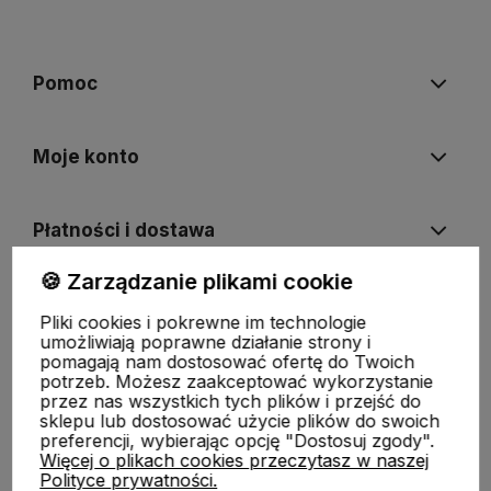
Pomoc
Moje konto
Płatności i dostawa
🍪 Zarządzanie plikami cookie
Informacje
Pliki cookies i pokrewne im technologie
umożliwiają poprawne działanie strony i
pomagają nam dostosować ofertę do Twoich
O nas
potrzeb. Możesz zaakceptować wykorzystanie
przez nas wszystkich tych plików i przejść do
sklepu lub dostosować użycie plików do swoich
preferencji, wybierając opcję "Dostosuj zgody".
Więcej o plikach cookies przeczytasz w naszej
Polityce prywatności.