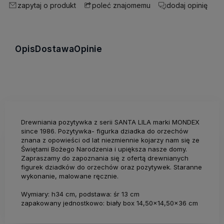
zapytaj o produkt
dodaj opinię
poleć znajomemu
Opis
Dostawa
Opinie
Drewniania pozytywka z serii SANTA LILA marki MONDEX
since 1986. Pozytywka- figurka dziadka do orzechów
znana z opowieści od lat niezmiennie kojarzy nam się ze
Świętami Bożego Narodzenia i upiększa nasze domy.
Zapraszamy do zapoznania się z ofertą drewnianych
figurek dziadków do orzechów oraz pozytywek. Staranne
wykonanie, malowane ręcznie.
Wymiary: h34 cm, podstawa: śr 13 cm
zapakowany jednostkowo: biały box 14,50x14,50x36 cm