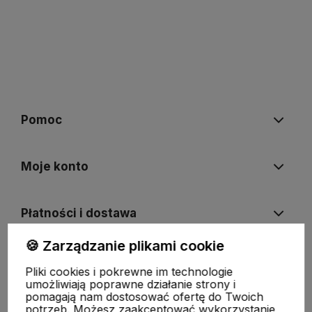
Pomoc
Moje konto
Płatności i dostawa
🍪 Zarządzanie plikami cookie
Informacje
Pliki cookies i pokrewne im technologie
umożliwiają poprawne działanie strony i
pomagają nam dostosować ofertę do Twoich
O nas
potrzeb. Możesz zaakceptować wykorzystanie