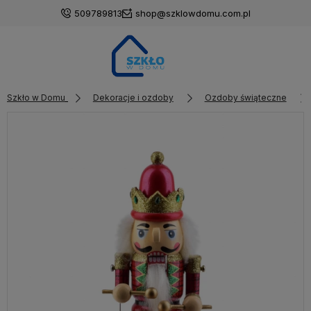
509789813
shop@szklowdomu.com.pl
Szkło w Domu
Dekoracje i ozdoby
Ozdoby świąteczne