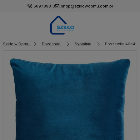
509789813
shop@szklowdomu.com.pl
Szkło w Domu
Pozostałe
Sypialnia
Poszewka 40x40c