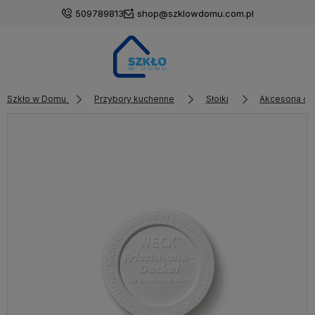
509789813
shop@szklowdomu.com.pl
Szkło w Domu
Przybory kuchenne
Słoiki
Akcesoria do