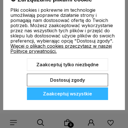
Informacje
Pliki cookies i pokrewne im technologie
umożliwiają poprawne działanie strony i
pomagają nam dostosować ofertę do Twoich
O nas
potrzeb. Możesz zaakceptować wykorzystanie
przez nas wszystkich tych plików i przejść do
sklepu lub dostosować użycie plików do swoich
preferencji, wybierając opcję "Dostosuj zgody".
Więcej o plikach cookies przeczytasz w naszej
Polityce prywatności.
Zaakceptuj tylko niezbędne
Sklep internetowy Shoper.pl
Szablon Shoper Modern 3.0™
od
GrowCommerce
Dostosuj zgody
Zaakceptuj wszystkie