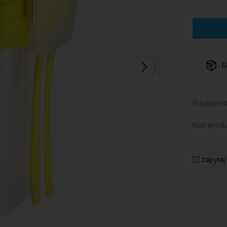
D
Producent
Kod produ
zapytaj