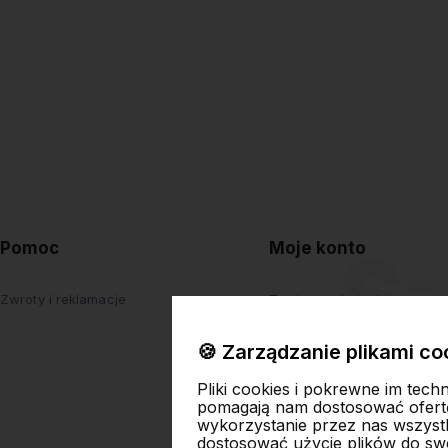
Pomoc
Moje konto
Zwroty i reklamacje
Twoje zamówienia
Ustawienia konta
🍪 Zarządzanie plikami co
Przechowalnia
Pliki cookies i pokrewne im tech
pomagają nam dostosować ofert
wykorzystanie przez nas wszystki
dostosować użycie plików do swo