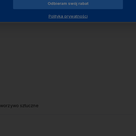
Odbieram swój rabat
Polityka prywatności
tworzywo sztuczne