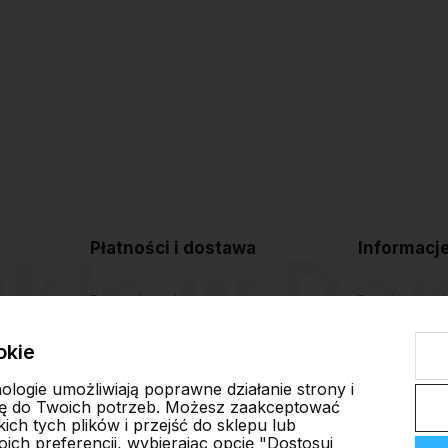
Płatności i dostawa
Informacj
Formy płatności
Regulamin sk
Czas i koszty dostawy
Polityka pryw
okie
Czas realizacji zamówienia
Blog
nologie umożliwiają poprawne działanie strony i
ę do Twoich potrzeb. Możesz zaakceptować
ch tych plików i przejść do sklepu lub
ich preferencji, wybierając opcję "Dostosuj