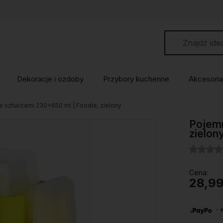
Dekoracje i ozdoby
Przybory kuchenne
Akcesoria
e sztućcami 230+650 ml | Foodie, zielony
Pojemn
zielon
Cena:
28,99
・Ku