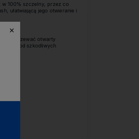
st w 100% szczelny, przez co
, ułatwiającą jego otwieranie i
eży podgrzewać otwarty
st wolny od szkodliwych