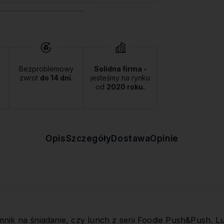
Bezproblemowy
Solidna firma -
zwrot
do 14 dni.
jesteśmy na rynku
od
2020 roku.
Opis
Szczegóły
Dostawa
Opinie
nik na śniadanie, czy lunch z serii Foodie Push&Push. 