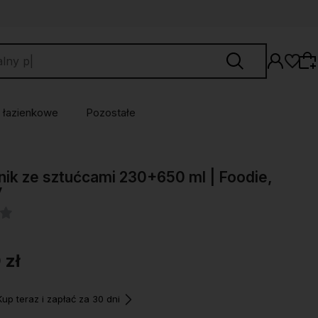
 łazienkowe
Pozostałe
Wybierz coś dla siebie z naszej aktualnej
ik ze sztućcami 230+650 ml | Foodie,
oferty lub zaloguj się, aby przywrócić dodane
y
produkty do listy z poprzedniej sesji.
 zł
p teraz i zapłać za 30 dni