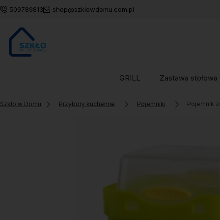
509789813
shop@szklowdomu.com.pl
GRILL
Zastawa stołowa
Szkło w Domu
Przybory kuchenne
Pojemniki
Pojemnik z