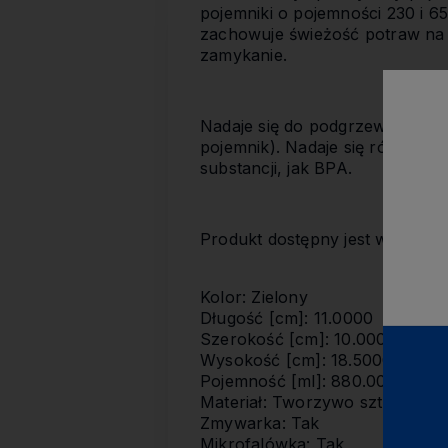
pojemniki o pojemności 230 i 6
zachowuje świeżość potraw na d
zamykanie.
Nadaje się do podgrzewania w 
pojemnik). Nadaje się również 
substancji, jak BPA.
Produkt dostępny jest w różny
Kolor: Zielony
Długość [cm]: 11.0000
Szerokość [cm]: 10.0000
Wysokość [cm]: 18.5000
Pojemność [ml]: 880.0000
Materiał: Tworzywo sztuczne 
Zmywarka: Tak
Mikrofalówka: Tak