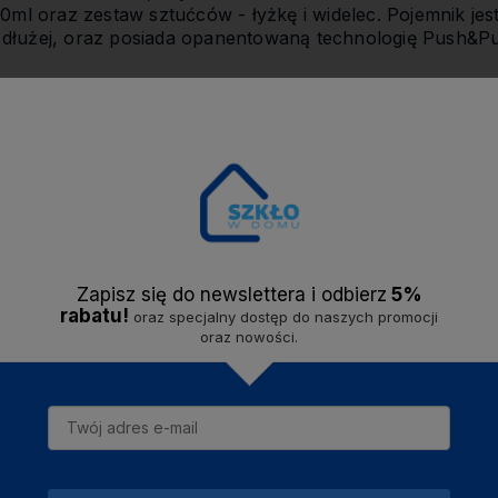
50ml oraz zestaw sztućców - łyżkę i widelec. Pojemnik je
łużej, oraz posiada opanentowaną technologię Push&Push
mikrofalówce (uchwyty są odporne na nagrzewanie, nal
do lodówki, zamrażarki i mycia w zmywarce. Lunchbox je
ch wariantach kolorystycznych.
Zapisz się do newslettera i odbier
z
5%
rabatu!
oraz specjalny dostęp do naszych promocji
oraz nowości.
PP