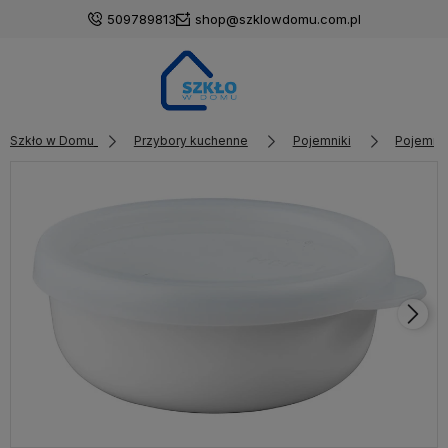
509789813
shop@szklowdomu.com.pl
Szkło w Domu
Przybory kuchenne
Pojemniki
Pojemnik