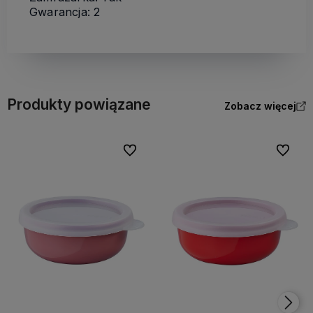
Gwarancja: 2
Produkty powiązane
Zobacz więcej
Do ulubionych
Do ulubi