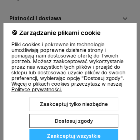
Płatności i dostawa
🍪 Zarządzanie plikami cookie
Informacje
Pliki cookies i pokrewne im technologie
umożliwiają poprawne działanie strony i
pomagają nam dostosować ofertę do Twoich
O nas
potrzeb. Możesz zaakceptować wykorzystanie
przez nas wszystkich tych plików i przejść do
sklepu lub dostosować użycie plików do swoich
preferencji, wybierając opcję "Dostosuj zgody".
Więcej o plikach cookies przeczytasz w naszej
Polityce prywatności.
Zaakceptuj tylko niezbędne
Sklep internetowy Shoper.pl
Szablon Shoper Modern 3.0™
od
GrowCommerce
Dostosuj zgody
Zaakceptuj wszystkie