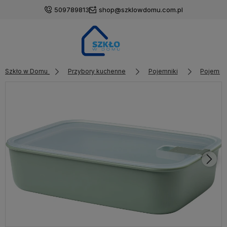
509789813
shop@szklowdomu.com.pl
Szkło w Domu
Przybory kuchenne
Pojemniki
Pojemnik