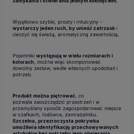
zamykania i otwierania jednym kliknięciem.
Wyjątkowo szybki, prosty i intuicyjny -
wystarczy jeden ruch, by unieść zatrzask
i
cieszyć się świeżą, aromatyczną zawartością.
Pojemniki
występują w wielu rozmiarach i
kolorach
, można więc skomponować
dowolny zestaw, wedle własnych upodobań i
potrzeb.
Produkt można piętrować
, co
pozwala zaoszczędzić przestrzeń i w
przemyślany sposób zagospodarować miejsce
w szafkach, lodówce, zamrażalniku.
Szczelna,
przezroczysta pokrywka
umożliwia identyfikację przechowywanych
artykułów bez potrzeby jego otwierania.