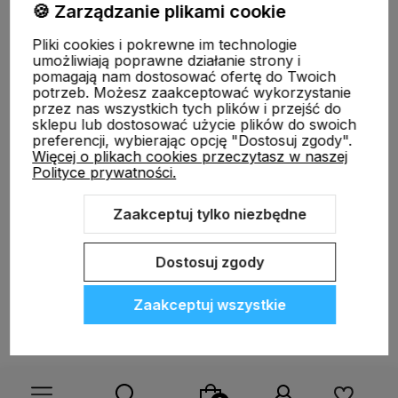
🍪 Zarządzanie plikami cookie
Informacje
Pliki cookies i pokrewne im technologie
umożliwiają poprawne działanie strony i
pomagają nam dostosować ofertę do Twoich
O nas
potrzeb. Możesz zaakceptować wykorzystanie
przez nas wszystkich tych plików i przejść do
sklepu lub dostosować użycie plików do swoich
preferencji, wybierając opcję "Dostosuj zgody".
Więcej o plikach cookies przeczytasz w naszej
Polityce prywatności.
ODBIERZ RABAT 5% NA PIERWSZE ZAKUPY!
Zapisz się do naszego newslettera i zrób pierwsze zakupy
Zaakceptuj tylko niezbędne
z rabatem.
Sklep internetowy Shoper.pl
Szablon Shoper Modern 3.0™
od
GrowCommerce
Dostosuj zgody
Zaakceptuj wszystkie
Tak, chcę się zapisać.
Polityka prywatności