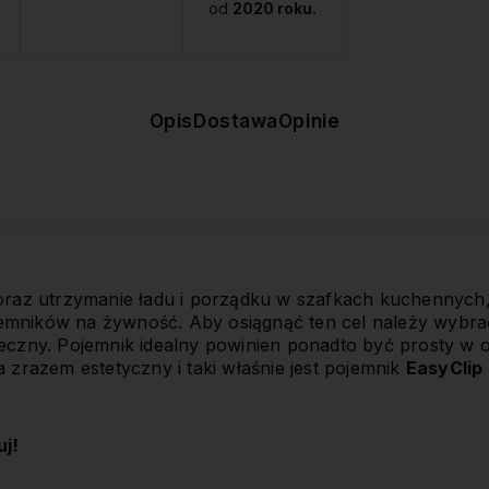
od
2020 roku.
Opis
Dostawa
Opinie
 oraz utrzymanie ładu i porządku w szafkach kuchennych
mników na żywność. Aby osiągnąć ten cel należy wybrać 
ieczny. Pojemnik idealny powinien ponadto być prosty w
 zrazem estetyczny i taki właśnie jest pojemnik
EasyClip
uj!