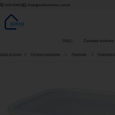
509789813
shop@szklowdomu.com.pl
GRILL
Zastawa stołowa
Szkło w Domu
Przybory kuchenne
Pojemniki
Pojemniki 