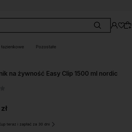
 łazienkowe
Pozostałe
Wybierz coś dla siebie z naszej aktualnej
ik na żywność Easy Clip 1500 ml nordic
oferty lub zaloguj się, aby przywrócić dodane
produkty do listy z poprzedniej sesji.
 zł
p teraz i zapłać za 30 dni