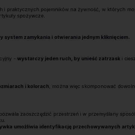
h i praktycznych pojemników na żywność, w których m
tykuły spożywcze.
y system zamykania i otwierania jednym kliknięciem.
icyjny -
wystarczy jeden ruch, by unieść zatrzask
i cies
ozmiarach i kolorach
, można więc skomponować dowolny
 pozwala zaoszczędzić przestrzeń i w przemyślany spos
ku.
ywka umożliwia identyfikację przechowywanych artyk