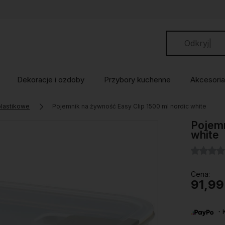
Dekoracje i ozdoby
Przybory kuchenne
Akcesoria
plastikowe
Pojemnik na żywność Easy Clip 1500 ml nordic white
Pojemn
white
Cena:
91,99
・Ku