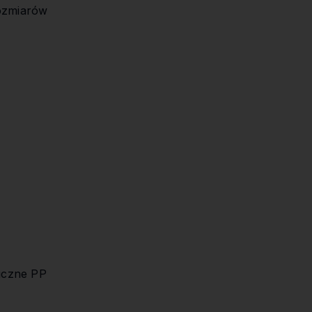
ozmiarów
tuczne PP