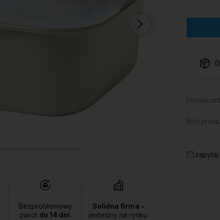
D
Producent
Kod produ
zapytaj
Bezproblemowy
Solidna firma -
zwrot
do 14 dni.
jesteśmy na rynku