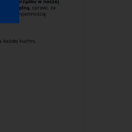
ymania porządku w naszej
óbkę cieplną,
sprawi, że
zystą przyjemnością.
w każdej kuchni.