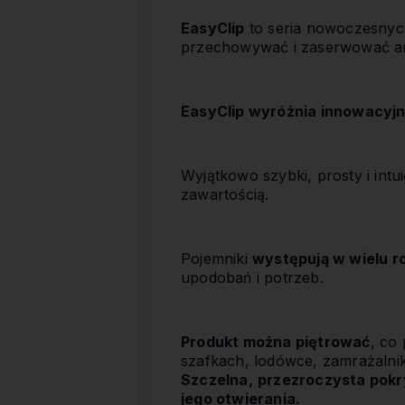
EasyClip
to seria nowoczesnyc
przechowywać i zaserwować ar
EasyClip wyróżnia innowacyjn
Wyjątkowo szybki, prosty i intu
zawartością.
Pojemniki
występują w wielu r
upodobań i potrzeb.
Produkt można piętrować
, co
szafkach, lodówce, zamrażalni
Szczelna,
przezroczysta pokr
jego otwierania.