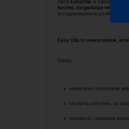
Seria
EasyClip
w zdecydowany
kuchni, zorganizuje miejsce w
przygotowywanie posiłków oraz
Easy Clip to nowoczesne, inte
Zalety:
otwieranie i zamykanie je
szczelna pokrywa, ze zd
możliwość układania jeden