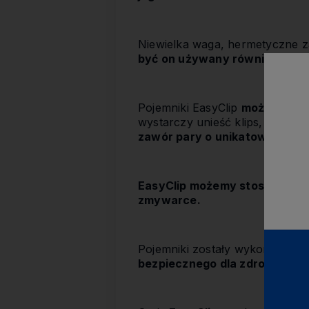
Niewielka waga, hermetyczne za
być on używany również jako l
Pojemniki EasyClip
możemy uży
wystarczy unieść klips, by par
zawór pary o unikatowej konst
EasyClip możemy stosować w 
zmywarce.
Pojemniki zostały wykonane w 
bezpiecznego dla zdrowia - w