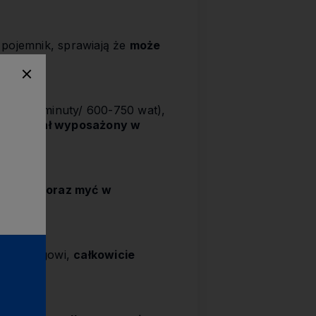
 pojemnik, sprawiają że
może
rywą
(2 minuty/ 600-750 wat),
kt został wyposażony w
rażalce oraz myć w
recyklingowi,
całkowicie