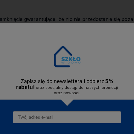
mknięcie gwarantujące, że nic nie przedostanie się poza
unchbox, transport żywności jest prosty i bezpieczny
.
wać w kuchence mikrofalowej nawet z zamkniętą pok
a wodna i powietrze mogło swobodnie się wydostać.
Produ
rukcji.
piekarniku parowym (bez pokrywy), w lodówce, w zam
Zapisz się do newslettera i odbier
z
5%
rabatu!
oraz specjalny dostęp do naszych promocji
oraz nowości.
Holandii, z tworzywa sztucznego w 100% podlegającego 
olnego od BPA
, posiadają atest do kontaktu z żywnością.