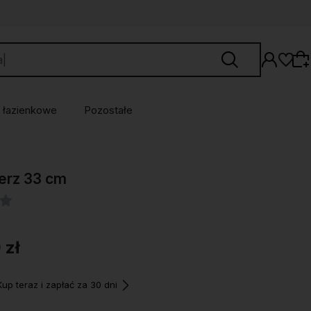
 łazienkowe
Pozostałe
Wybierz coś dla siebie z naszej aktualnej
erz 33 cm
oferty lub zaloguj się, aby przywrócić dodane
produkty do listy z poprzedniej sesji.
 zł
p teraz i zapłać za 30 dni