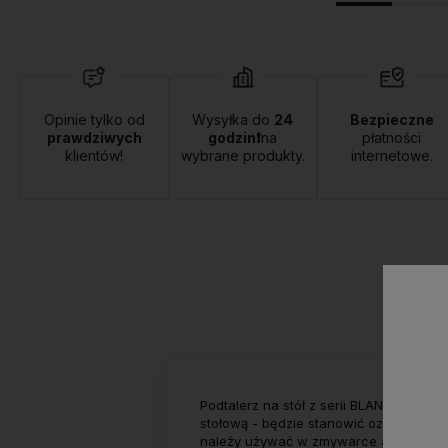
Opinie tylko od
Wysyłka do
24
Bezpieczne
prawdziwych
godzin❗
na
płatności
klientów!
wybrane produkty.
internetowe.
Podtalerz na stół z serii BLANCHE ma
stołową - będzie stanowić ozdobę stołu
należy używać w zmywarce a jedynie de