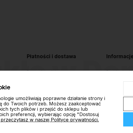
Płatności i dostawa
Informacj
Formy płatności
Regulamin sk
Czas i koszty dostawy
Polityka pryw
okie
Czas realizacji zamówienia
Blog
nologie umożliwiają poprawne działanie strony i
ę do Twoich potrzeb. Możesz zaakceptować
ch tych plików i przejść do sklepu lub
ich preferencji, wybierając opcję "Dostosuj
 przeczytasz w naszej Polityce prywatności.
ep internetowy Shoper.pl
Szablon Shoper Modern 3.0™
od GrowComm