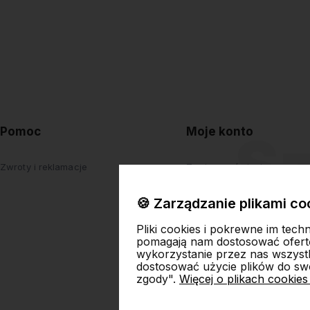
Pomoc
Moje konto
Zwroty i reklamacje
Twoje zamówienia
Ustawienia konta
🍪 Zarządzanie plikami co
Przechowalnia
Pliki cookies i pokrewne im tech
pomagają nam dostosować ofert
wykorzystanie przez nas wszystki
dostosować użycie plików do swo
zgody".
Więcej o plikach cookies
Skl