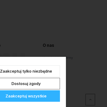
e
O nas
lepu
Kontakt i dane firmy
atności
O firmie
Zaakceptuj tylko niezbędne
Personalizacja
Dostosuj zgody
Zaakceptuj wszystkie
erce