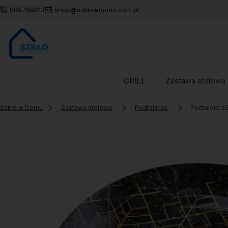
509789813
shop@szklowdomu.com.pl
GRILL
Zastawa stołowa
Szkło w Domu
Zastawa stołowa
Podtalerze
Podtalerz 3