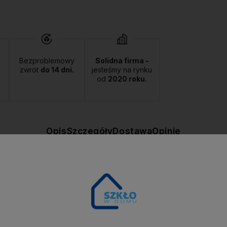
Bezproblemowy
Solidna firma -
zwrot
do 14 dni.
jesteśmy na rynku
od
2020 roku.
Opis
Szczegóły
Dostawa
Opinie
rki MONDEX wyróżnia oryginalny wygląd. To uniwersalna propozycja, p
 i umili każdy posiłek lub uroczystą kolację. Może posłużyć również jak
likatnie przemyć wilgotną ściereczką.