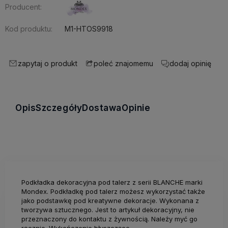
Producent:
Kod produktu:
M1-HTOS9918
zapytaj o produkt
dodaj opinię
poleć znajomemu
Opis
Szczegóły
Dostawa
Opinie
Podkładka dekoracyjna pod talerz z serii BLANCHE marki
Mondex. Podkładkę pod talerz możesz wykorzystać także
jako podstawkę pod kreatywne dekoracje. Wykonana z
tworzywa sztucznego. Jest to artykuł dekoracyjny, nie
przeznaczony do kontaktu z żywnością. Należy myć go
ręcznie. Wykończenie błyszczące.