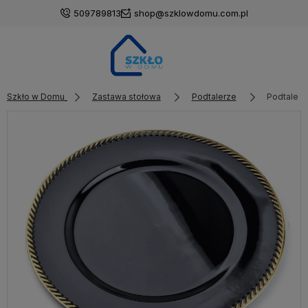
509789813
shop@szklowdomu.com.pl
Szkło w Domu
Zastawa stołowa
Podtalerze
Podtaler