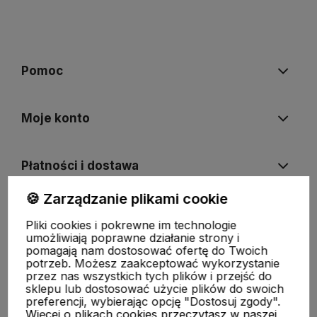
Pomoc
Moje konto
Płatności i dostawa
🍪 Zarządzanie plikami cookie
Informacje
Pliki cookies i pokrewne im technologie
umożliwiają poprawne działanie strony i
pomagają nam dostosować ofertę do Twoich
O nas
potrzeb. Możesz zaakceptować wykorzystanie
przez nas wszystkich tych plików i przejść do
sklepu lub dostosować użycie plików do swoich
preferencji, wybierając opcję "Dostosuj zgody".
Więcej o plikach cookies przeczytasz w naszej