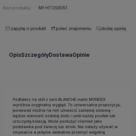
Kod produktu:
M1-HTOS9051
zapytaj o produkt
dodaj opinię
poleć znajomemu
Opis
Szczegóły
Dostawa
Opinie
Podtalerz na stół z serii BLANCHE marki MONDEX
wyróżnia oryginalny wygląd. To uniwersalna propozycja,
ponieważ można na nim umieścić zastawę stołową -
będzie stanowić ozdobę stołu i umili każdy posiłek lub
uroczystą kolację. Może posłużyć również jako
podstawka pod świecę lub stroik. Nie należy używać w
zmywarce a jedynie delikatnie przemyć wilgotną