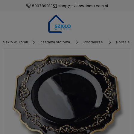
509789813
shop@szklowdomu.com.pl
Szkło w Domu
Zastawa stołowa
Podtalerze
Podtaler