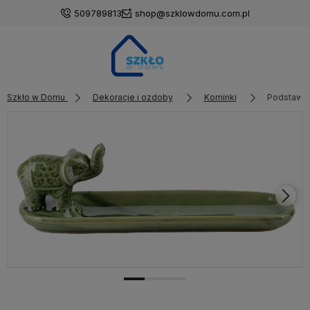
509789813
shop@szklowdomu.com.pl
Szkło w Domu
Dekoracje i ozdoby
Kominki
Podstawka