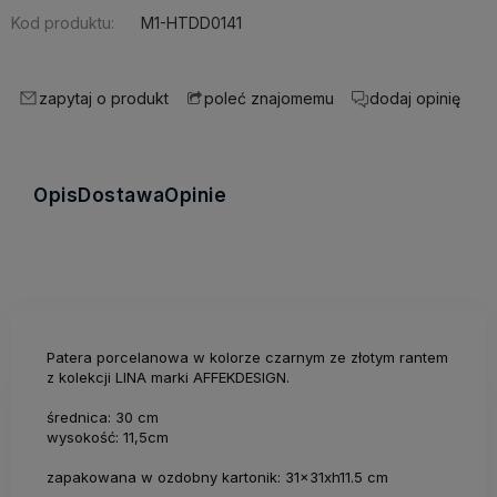
Kod produktu:
M1-HTDD0141
zapytaj o produkt
dodaj opinię
poleć znajomemu
Opis
Dostawa
Opinie
Patera porcelanowa w kolorze czarnym ze złotym rantem
z kolekcji LINA marki AFFEKDESIGN.
średnica: 30 cm
wysokość: 11,5cm
zapakowana w ozdobny kartonik: 31x31xh11.5 cm