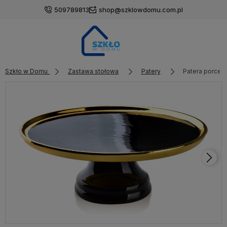
509789813
shop@szklowdomu.com.pl
Szkło w Domu
Zastawa stołowa
Patery
Patera porcel