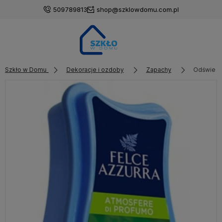
509789813
shop@szklowdomu.com.pl
Szkło w Domu
Dekoracje i ozdoby
Zapachy
Odświeża