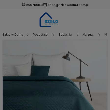
509789813
shop@szklowdomu.com.pl
Szkło w Domu
Pozostałe
Sypialnia
Narzuty
Nar