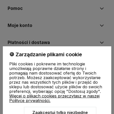
Pomoc
Moje konto
Płatności i dostawa
🍪 Zarządzanie plikami cookie
Informacje
Pliki cookies i pokrewne im technologie
umożliwiają poprawne działanie strony i
pomagają nam dostosować ofertę do Twoich
O nas
potrzeb. Możesz zaakceptować wykorzystanie
przez nas wszystkich tych plików i przejść do
sklepu lub dostosować użycie plików do swoich
preferencji, wybierając opcję "Dostosuj zgody".
Więcej o plikach cookies przeczytasz w naszej
Polityce prywatności.
Zaakceptuj tylko niezbędne