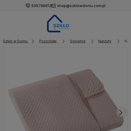
509789813
shop@szklowdomu.com.pl
Szkło w Domu
Pozostałe
Sypialnia
Narzuty
Nar