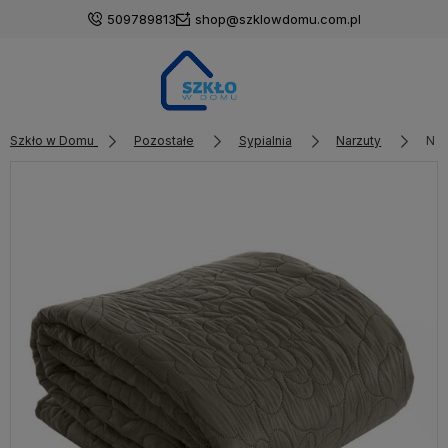
509789813
shop@szklowdomu.com.pl
Szkło w Domu
Pozostałe
Sypialnia
Narzuty
Nar