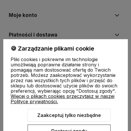
Moje konto
Płatności i dostawa
🍪 Zarządzanie plikami cookie
Informacje
Pliki cookies i pokrewne im technologie
umożliwiają poprawne działanie strony i
pomagają nam dostosować ofertę do Twoich
O nas
potrzeb. Możesz zaakceptować wykorzystanie
przez nas wszystkich tych plików i przejść do
sklepu lub dostosować użycie plików do swoich
preferencji, wybierając opcję "Dostosuj zgody".
Więcej o plikach cookies przeczytasz w naszej
Polityce prywatności.
Zaakceptuj tylko niezbędne
Sklep internetowy Shoper.pl
Szablon Shoper Modern 3.0™
od
GrowCommerce
Dostosuj zgody