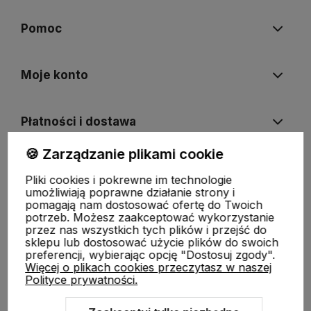
Pomoc
Moje konto
Płatności i dostawa
🍪 Zarządzanie plikami cookie
Informacje
Pliki cookies i pokrewne im technologie
umożliwiają poprawne działanie strony i
pomagają nam dostosować ofertę do Twoich
O nas
potrzeb. Możesz zaakceptować wykorzystanie
przez nas wszystkich tych plików i przejść do
sklepu lub dostosować użycie plików do swoich
preferencji, wybierając opcję "Dostosuj zgody".
Więcej o plikach cookies przeczytasz w naszej
Polityce prywatności.