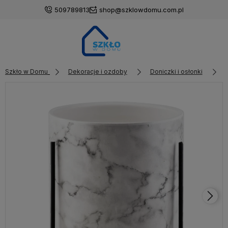
509789813
shop@szklowdomu.com.pl
Szkło w Domu
Dekoracje i ozdoby
Doniczki i osłonki