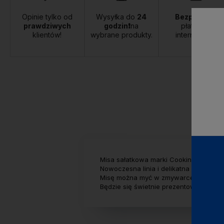
Opinie tylko od
Wysyłka do
24
Bezpieczne
prawdziwych
godzin❗
na
płatności
klientów!
wybrane produkty.
internetowe.
Misa sałatkowa marki Cookini by MONDE
Nowoczesna linia i delikatna koloryst
Misę można myć w zmywarce.
Będzie się świetnie prezentować z pozo