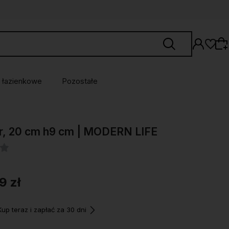
 łazienkowe
Pozostałe
Wybierz coś dla siebie z naszej aktualnej
r, 20 cm h9 cm | MODERN LIFE
oferty lub zaloguj się, aby przywrócić dodane
produkty do listy z poprzedniej sesji.
9 zł
p teraz i zapłać za 30 dni