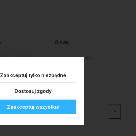
e
O nas
lepu
Kontakt i dane firmy
atności
O firmie
Zaakceptuj tylko niezbędne
Personalizacja
Dostosuj zgody
Zaakceptuj wszystkie
erce