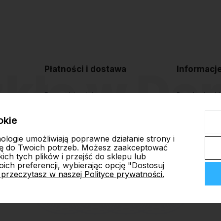
Płatności i dostawa
Informacj
Formy płatności
Regulamin sk
Czas i koszty dostawy
Polityka pryw
okie
Czas realizacji zamówienia
Blog
nologie umożliwiają poprawne działanie strony i
ę do Twoich potrzeb. Możesz zaakceptować
ch tych plików i przejść do sklepu lub
ich preferencji, wybierając opcję "Dostosuj
 przeczytasz w naszej Polityce prywatności.
ep internetowy Shoper.pl
Szablon Shoper Modern 3.0™
od GrowComm