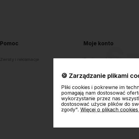
Pomoc
Moje konto
Zwroty i reklamacje
Twoje zamówienia
Ustawienia konta
🍪 Zarządzanie plikami co
Przechowalnia
Pliki cookies i pokrewne im tech
pomagają nam dostosować ofert
wykorzystanie przez nas wszystki
dostosować użycie plików do swo
zgody".
Więcej o plikach cookies
Skl