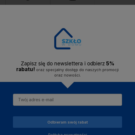
Bezproblemowy
Solidna firma -
zwrot
do 14 dni.
jesteśmy na rynku
od
2020 roku.
Opis
Dostawa
Opinie
Zapisz się do newslettera i odbier
z
5%
rabatu!
oraz specjalny dostęp do naszych promocji
oraz nowości.
X. Wykonana z porcelany z bambusową przykrywką. Idealnie nada się na 
yka pozwolą wpasować ją w każde wnętrze.
stałymi rzeczami z serii MODERN LIFE.
Odbieram swój rabat
Polityka prywatności