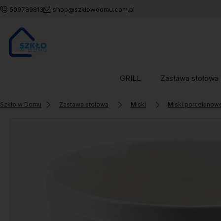
509789813
shop@szklowdomu.com.pl
GRILL
Zastawa stołowa
Szkło w Domu
Zastawa stołowa
Miski
Miski porcelanow