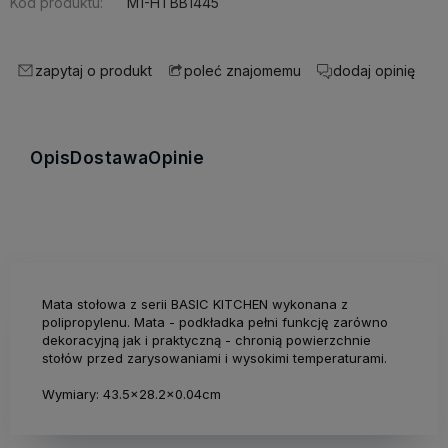
Kod produktu:
M1-HTBB1445
zapytaj o produkt
dodaj opinię
poleć znajomemu
Opis
Dostawa
Opinie
Mata stołowa z serii BASIC KITCHEN wykonana z
polipropylenu. Mata - podkładka pełni funkcję zarówno
dekoracyjną jak i praktyczną - chronią powierzchnie
stołów przed zarysowaniami i wysokimi temperaturami.
Wymiary: 43.5x28.2x0.04cm