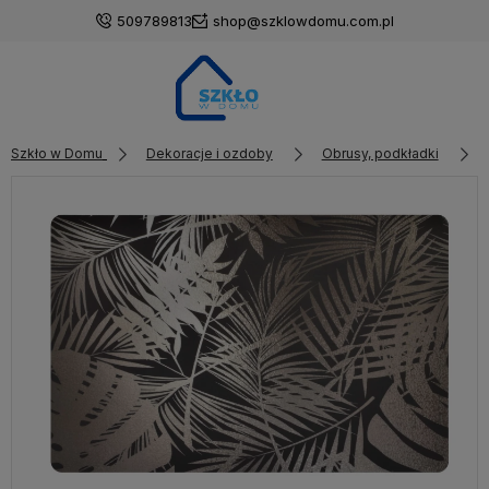
509789813
shop@szklowdomu.com.pl
Szkło w Domu
Dekoracje i ozdoby
Obrusy, podkładki