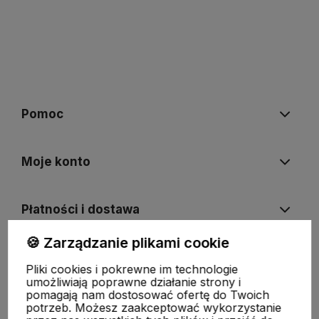
Pomoc
Moje konto
Płatności i dostawa
🍪 Zarządzanie plikami cookie
Informacje
Pliki cookies i pokrewne im technologie
umożliwiają poprawne działanie strony i
pomagają nam dostosować ofertę do Twoich
O nas
potrzeb. Możesz zaakceptować wykorzystanie