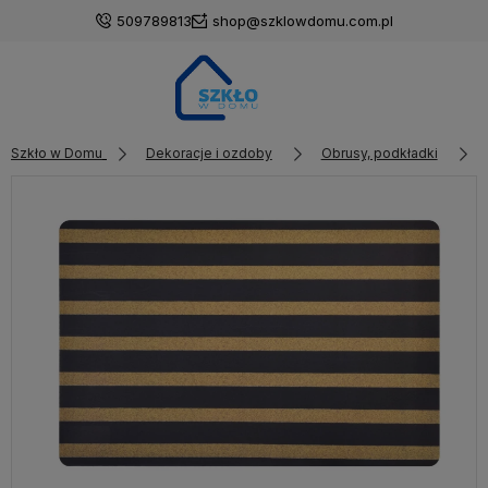
509789813
shop@szklowdomu.com.pl
Szkło w Domu
Dekoracje i ozdoby
Obrusy, podkładki