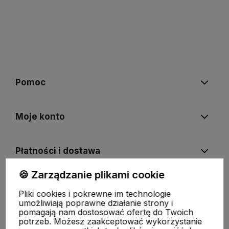
Pomoc
Moje konto
Płatności i dostawa
🍪 Zarządzanie plikami cookie
Informacje
Pliki cookies i pokrewne im technologie
umożliwiają poprawne działanie strony i
pomagają nam dostosować ofertę do Twoich
O nas
potrzeb. Możesz zaakceptować wykorzystanie