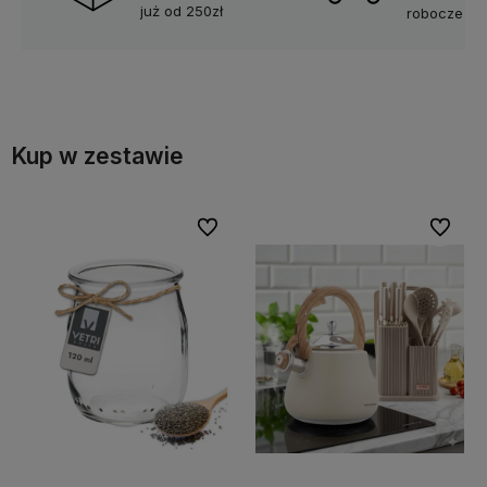
już od 250zł
robocze
Kup w zestawie
Do ulubionych
Do ulubi