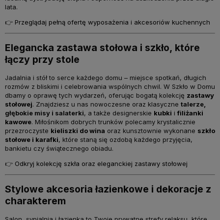
lata.
👉
Przeglądaj pełną ofertę wyposażenia i akcesoriów kuchennych
Elegancka zastawa stołowa i szkło, które
łączy przy stole
Jadalnia i stół to serce każdego domu – miejsce spotkań, długich
rozmów z bliskimi i celebrowania wspólnych chwil. W Szkło w Domu
dbamy o oprawę tych wydarzeń, oferując bogatą kolekcję
zastawy
stołowej
. Znajdziesz u nas nowoczesne oraz klasyczne
talerze,
głębokie misy i salaterki
, a także designerskie
kubki
i
filiżanki
kawowe
. Miłośnikom dobrych trunków polecamy krystalicznie
przezroczyste
kieliszki do wina
oraz kunsztownie wykonane
szkło
stołowe i karafki
, które staną się ozdobą każdego przyjęcia,
bankietu czy świątecznego obiadu.
👉
Odkryj kolekcję szkła oraz eleganckiej zastawy stołowej
Stylowe akcesoria łazienkowe i dekoracje z
charakterem
Salon, sypialnia i łazienka to Twoje prywatne strefy relaksu, które