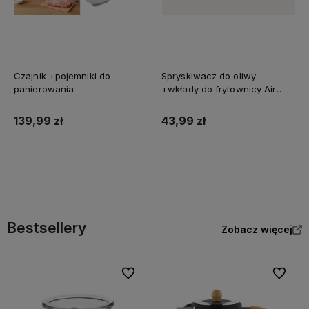
Czajnik +pojemniki do
Spryskiwacz do oliwy
panierowania
+wkłady do frytownicy Air
fryer
139,99 zł
43,99 zł
Bestsellery
Zobacz więcej
Do ulubionych
Do ulubi