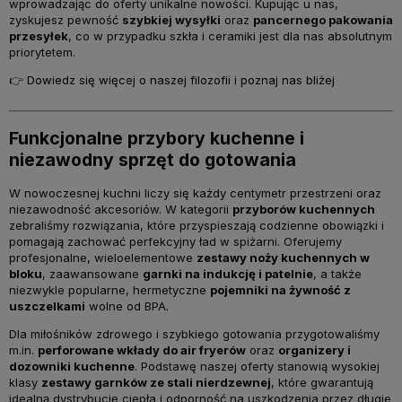
wprowadzając do oferty unikalne nowości. Kupując u nas,
zyskujesz pewność
szybkiej wysyłki
oraz
pancernego pakowania
przesyłek
, co w przypadku szkła i ceramiki jest dla nas absolutnym
priorytetem.
👉
Dowiedz się więcej o naszej filozofii i poznaj nas bliżej
Funkcjonalne przybory kuchenne i
niezawodny sprzęt do gotowania
W nowoczesnej kuchni liczy się każdy centymetr przestrzeni oraz
niezawodność akcesoriów. W kategorii
przyborów kuchennych
zebraliśmy rozwiązania, które przyspieszają codzienne obowiązki i
pomagają zachować perfekcyjny ład w spiżarni. Oferujemy
profesjonalne, wieloelementowe
zestawy noży kuchennych w
bloku
, zaawansowane
garnki na indukcję i patelnie
, a także
niezwykle popularne, hermetyczne
pojemniki na żywność z
uszczelkami
wolne od BPA.
Dla miłośników zdrowego i szybkiego gotowania przygotowaliśmy
m.in.
perforowane wkłady do air fryerów
oraz
organizery i
dozowniki kuchenne
. Podstawę naszej oferty stanowią wysokiej
klasy
zestawy garnków ze stali nierdzewnej
, które gwarantują
idealną dystrybucję ciepła i odporność na uszkodzenia przez długie