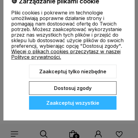
🍪 Zarządzanie plikami cookie
Informacje
Pliki cookies i pokrewne im technologie
umożliwiają poprawne działanie strony i
pomagają nam dostosować ofertę do Twoich
O nas
potrzeb. Możesz zaakceptować wykorzystanie
przez nas wszystkich tych plików i przejść do
sklepu lub dostosować użycie plików do swoich
preferencji, wybierając opcję "Dostosuj zgody".
Więcej o plikach cookies przeczytasz w naszej
Polityce prywatności.
ODBIERZ RABAT 5% NA PIERWSZE ZAKUPY!
Zapisz się do naszego newslettera i zrób pierwsze zakupy
Zaakceptuj tylko niezbędne
z rabatem.
Sklep internetowy Shoper.pl
Szablon Shoper Modern 3.0™
od
GrowCommerce
Dostosuj zgody
Zaakceptuj wszystkie
Tak, chcę się zapisać.
Polityka prywatności