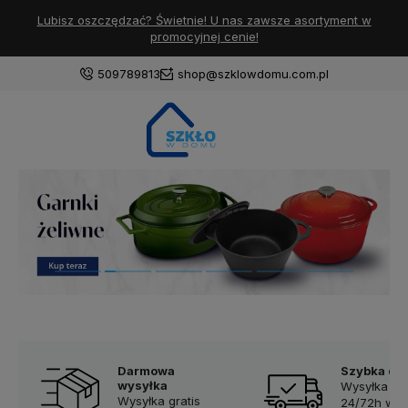
Lubisz oszczędzać? Świetnie! U nas zawsze asortyment w
promocyjnej cenie!
509789813
shop@szklowdomu.com.pl
Darmowa
Szybka do
wysyłka
Wysyłka w
Wysyłka gratis
24/72h w d