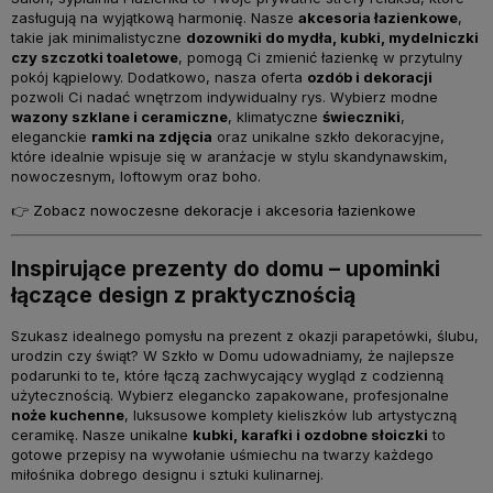
zasługują na wyjątkową harmonię. Nasze
akcesoria łazienkowe
,
takie jak minimalistyczne
dozowniki do mydła, kubki, mydelniczki
czy szczotki toaletowe
, pomogą Ci zmienić łazienkę w przytulny
pokój kąpielowy. Dodatkowo, nasza oferta
ozdób i dekoracji
pozwoli Ci nadać wnętrzom indywidualny rys. Wybierz modne
wazony szklane i ceramiczne
, klimatyczne
świeczniki
,
eleganckie
ramki na zdjęcia
oraz unikalne szkło dekoracyjne,
które idealnie wpisuje się w aranżacje w stylu skandynawskim,
nowoczesnym, loftowym oraz boho.
👉
Zobacz nowoczesne dekoracje i akcesoria łazienkowe
Inspirujące prezenty do domu – upominki
łączące design z praktycznością
Szukasz idealnego pomysłu na prezent z okazji parapetówki, ślubu,
urodzin czy świąt? W Szkło w Domu udowadniamy, że najlepsze
podarunki to te, które łączą zachwycający wygląd z codzienną
użytecznością. Wybierz elegancko zapakowane, profesjonalne
noże kuchenne
, luksusowe komplety kieliszków lub artystyczną
ceramikę. Nasze unikalne
kubki, karafki i ozdobne słoiczki
to
gotowe przepisy na wywołanie uśmiechu na twarzy każdego
miłośnika dobrego designu i sztuki kulinarnej.