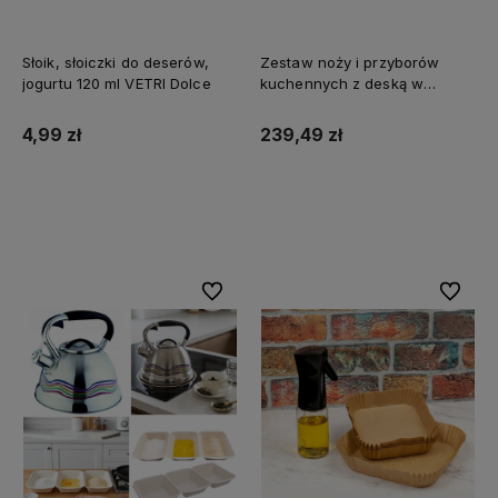
Słoik, słoiczki do deserów,
Zestaw noży i przyborów
jogurtu 120 ml VETRI Dolce
kuchennych z deską w
stojaku +Czajnik z gwizdkiem
2,8L
4,99 zł
239,49 zł
Do koszyka
Do ulubionych
Do ulubi