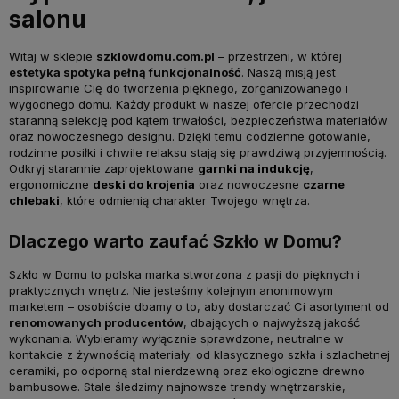
polityce prywatności
salonu
Witaj w sklepie
szklowdomu.com.pl
– przestrzeni, w której
estetyka spotyka pełną funkcjonalność
. Naszą misją jest
inspirowanie Cię do tworzenia pięknego, zorganizowanego i
wygodnego domu. Każdy produkt w naszej ofercie przechodzi
staranną selekcję pod kątem trwałości, bezpieczeństwa materiałów
oraz nowoczesnego designu. Dzięki temu codzienne gotowanie,
rodzinne posiłki i chwile relaksu stają się prawdziwą przyjemnością.
Odkryj starannie zaprojektowane
garnki na indukcję
,
ergonomiczne
deski do krojenia
oraz nowoczesne
czarne
chlebaki
, które odmienią charakter Twojego wnętrza.
Dlaczego warto zaufać Szkło w Domu?
Szkło w Domu to polska marka stworzona z pasji do pięknych i
praktycznych wnętrz. Nie jesteśmy kolejnym anonimowym
marketem – osobiście dbamy o to, aby dostarczać Ci asortyment od
renomowanych producentów
, dbających o najwyższą jakość
wykonania. Wybieramy wyłącznie sprawdzone, neutralne w
kontakcie z żywnością materiały: od klasycznego szkła i szlachetnej
ceramiki, po odporną stal nierdzewną oraz ekologiczne drewno
bambusowe. Stale śledzimy najnowsze trendy wnętrzarskie,