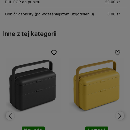
DHL POP do punktu
20,00 zł
Odbiór osobisty
(po wcześniejszym uzgodnieniu)
0,00 zł
Inne z tej kategorii
bionych
bionych
Do ulubionych
Do ulubionych
Do ulubi
Do ulubi
Nowość
Nowość