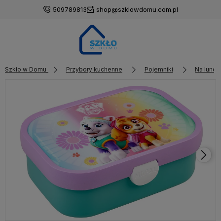
509789813
shop@szklowdomu.com.pl
Szkło w Domu
Przybory kuchenne
Pojemniki
Na lunch