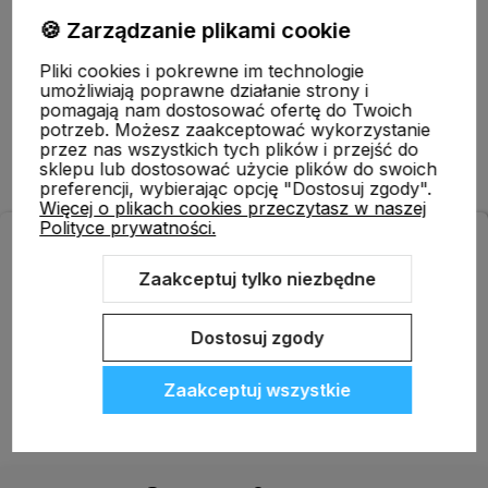
Pomoc
🍪 Zarządzanie plikami cookie
Pliki cookies i pokrewne im technologie
Moje konto
umożliwiają poprawne działanie strony i
pomagają nam dostosować ofertę do Twoich
potrzeb. Możesz zaakceptować wykorzystanie
przez nas wszystkich tych plików i przejść do
Płatności i dostawa
sklepu lub dostosować użycie plików do swoich
preferencji, wybierając opcję "Dostosuj zgody".
Więcej o plikach cookies przeczytasz w naszej
Polityce prywatności.
ODBIERZ RABAT 5% NA PIERWSZE ZAKUPY!
Informacje
Zapisz się do naszego newslettera i zrób pierwsze zakupy
Zaakceptuj tylko niezbędne
z rabatem.
O nas
Dostosuj zgody
Zaakceptuj wszystkie
Tak, chcę się zapisać.
Polityka prywatności
Sklep internetowy Shoper.pl
Szablon Shoper Modern 3.0™
od