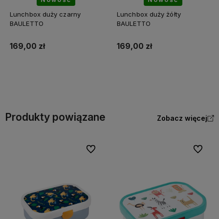
Lunchbox duży czarny
Lunchbox duży żółty
BAULETTO
BAULETTO
169,00 zł
169,00 zł
Do koszyka
Do koszyka
Produkty powiązane
Zobacz więcej
Do ulubionych
Do ulubi