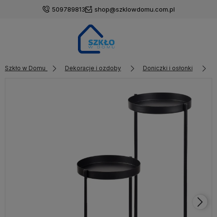
509789813
shop@szklowdomu.com.pl
Szkło w Domu
Dekoracje i ozdoby
Doniczki i osłonki