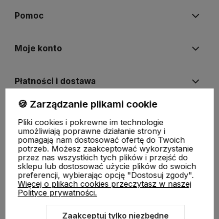
Pomoc
Moje konto
Płatności i dostawa
🍪 Zarządzanie plikami cookie
Informacje
Pliki cookies i pokrewne im technologie
umożliwiają poprawne działanie strony i
pomagają nam dostosować ofertę do Twoich
O nas
potrzeb. Możesz zaakceptować wykorzystanie
przez nas wszystkich tych plików i przejść do
sklepu lub dostosować użycie plików do swoich
preferencji, wybierając opcję "Dostosuj zgody".
Więcej o plikach cookies przeczytasz w naszej
Polityce prywatności.
Zaakceptuj tylko niezbędne