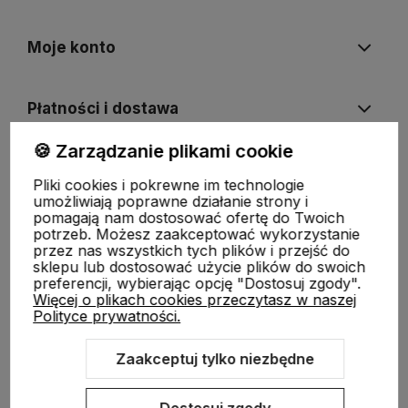
Moje konto
Płatności i dostawa
🍪 Zarządzanie plikami cookie
Informacje
Pliki cookies i pokrewne im technologie
umożliwiają poprawne działanie strony i
pomagają nam dostosować ofertę do Twoich
O nas
potrzeb. Możesz zaakceptować wykorzystanie
przez nas wszystkich tych plików i przejść do
sklepu lub dostosować użycie plików do swoich
preferencji, wybierając opcję "Dostosuj zgody".
Więcej o plikach cookies przeczytasz w naszej
Polityce prywatności.
Zaakceptuj tylko niezbędne
Sklep internetowy Shoper.pl
Szablon Shoper Modern 3.0™
od
GrowCommerce
Dostosuj zgody