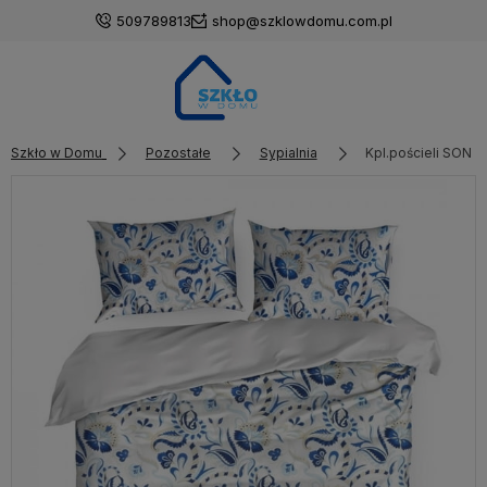
509789813
shop@szklowdomu.com.pl
Szkło w Domu
Pozostałe
Sypialnia
Kpl.pościeli SON