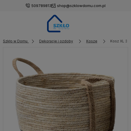
509789813
shop@szklowdomu.com.pl
Szkło w Domu
Dekoracje i ozdoby
Kosze
Kosz XL 32