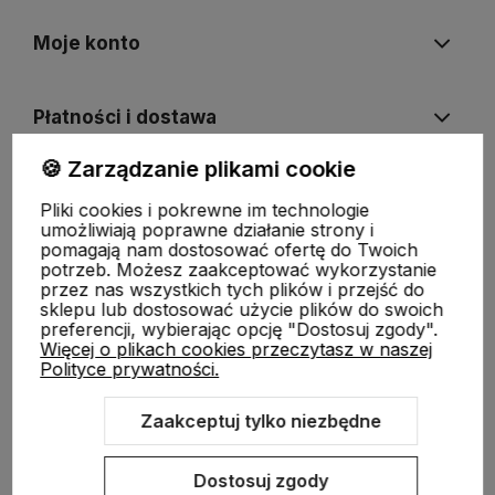
Moje konto
Płatności i dostawa
🍪 Zarządzanie plikami cookie
Informacje
Pliki cookies i pokrewne im technologie
umożliwiają poprawne działanie strony i
pomagają nam dostosować ofertę do Twoich
O nas
potrzeb. Możesz zaakceptować wykorzystanie
przez nas wszystkich tych plików i przejść do
sklepu lub dostosować użycie plików do swoich
preferencji, wybierając opcję "Dostosuj zgody".
Więcej o plikach cookies przeczytasz w naszej
Polityce prywatności.
Zaakceptuj tylko niezbędne
Sklep internetowy Shoper.pl
Szablon Shoper Modern 3.0™
od
GrowCommerce
Dostosuj zgody