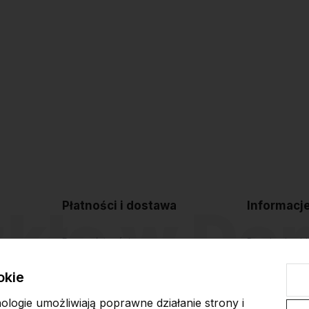
Płatności i dostawa
Informacj
Formy płatności
Regulamin sk
Czas i koszty dostawy
Polityka pryw
okie
Czas realizacji zamówienia
Blog
nologie umożliwiają poprawne działanie strony i