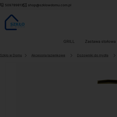
509789813
shop@szklowdomu.com.pl
GRILL
Zastawa stołowa
Szkło w Domu
Akcesoria łazienkowe
Dozowniki do mydła