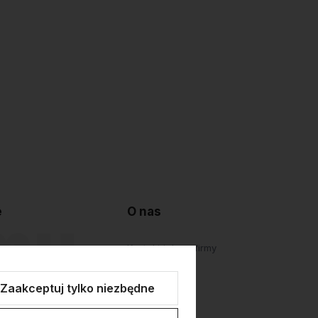
e
O nas
lepu
Kontakt i dane firmy
atności
O firmie
Zaakceptuj tylko niezbędne
Personalizacja