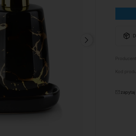
D
Producent
Kod produ
zapytaj