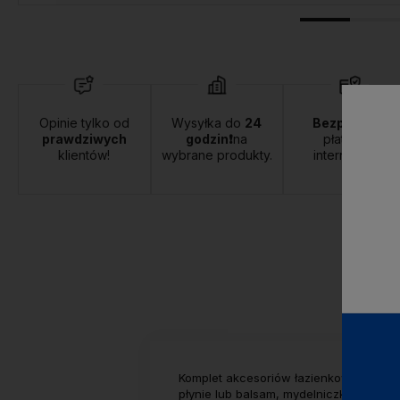
Opinie tylko od
Wysyłka do
24
Bezpieczne
prawdziwych
godzin❗
na
płatności
klientów!
wybrane produkty.
internetowe.
Komplet akcesoriów łazienkowych mar
płynie lub balsam, mydelniczki-podstaw