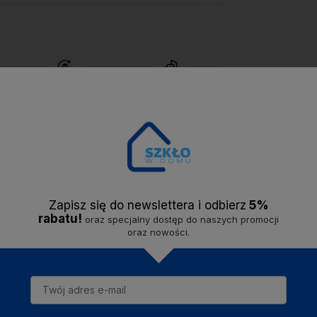
Bezproblemowy
Solidna firma -
zwrot
do 14 dni.
jesteśmy na rynku
od
2020 roku.
Opis
Dostawa
Opinie
Zapisz się do newslettera i odbier
z
5%
rabatu!
oraz specjalny dostęp do naszych promocji
oraz nowości.
ki BATHLAB by MONDEX wykonany z ceramiki. Trzyczęściowy zestaw sk
ki oraz kubka na przybory.