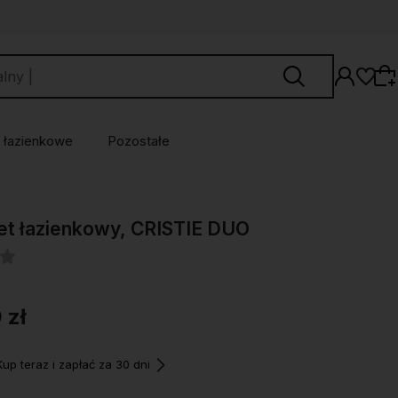
 łazienkowe
Pozostałe
Wybierz coś dla siebie z naszej aktualnej
t łazienkowy, CRISTIE DUO
oferty lub zaloguj się, aby przywrócić dodane
produkty do listy z poprzedniej sesji.
 zł
p teraz i zapłać za 30 dni