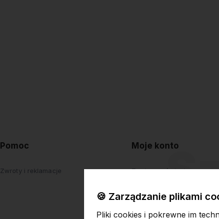
Pomoc
Moje konto
Zwroty i reklamacje
Twoje zamówienia
Ustawienia konta
🍪 Zarządzanie plikami co
Przechowalnia
Pliki cookies i pokrewne im tech