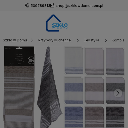
509789813
shop@szklowdomu.com.pl
Szkło w Domu
Przybory kuchenne
Tekstylia
Komplet 