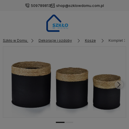
509789813
shop@szklowdomu.com.pl
Szkło w Domu
Dekoracje i ozdoby
Kosze
Komplet 3 k