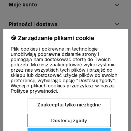
Moje konto
Płatności i dostawa
🍪 Zarządzanie plikami cookie
Informacje
Pliki cookies i pokrewne im technologie
umożliwiają poprawne działanie strony i
pomagają nam dostosować ofertę do Twoich
O nas
potrzeb. Możesz zaakceptować wykorzystanie
przez nas wszystkich tych plików i przejść do
sklepu lub dostosować użycie plików do swoich
preferencji, wybierając opcję "Dostosuj zgody".
Więcej o plikach cookies przeczytasz w naszej
Polityce prywatności.
Zaakceptuj tylko niezbędne
Sklep internetowy Shoper.pl
Szablon Shoper Modern 3.0™
od
GrowCommerce
Dostosuj zgody