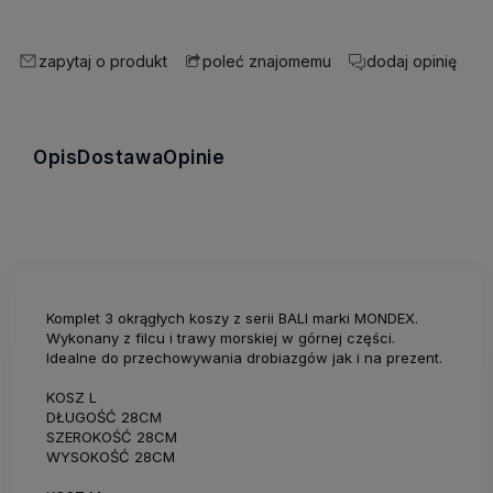
zapytaj o produkt
dodaj opinię
poleć znajomemu
Opis
Dostawa
Opinie
Komplet 3 okrągłych koszy z serii BALI marki MONDEX.
Wykonany z filcu i trawy morskiej w górnej części.
Idealne do przechowywania drobiazgów jak i na prezent.
KOSZ L
DŁUGOŚĆ 28CM
SZEROKOŚĆ 28CM
WYSOKOŚĆ 28CM