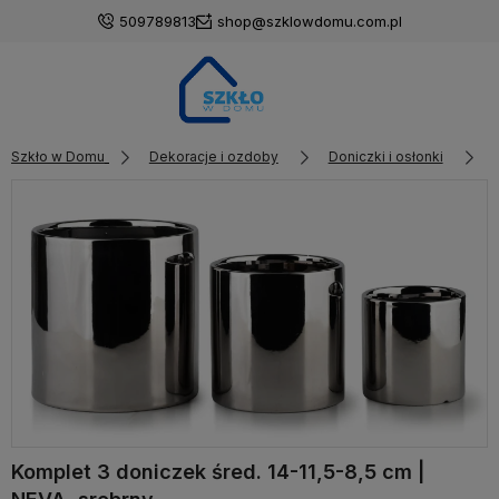
509789813
shop@szklowdomu.com.pl
Szkło w Domu
Dekoracje i ozdoby
Doniczki i osłonki
Komplet 3 doniczek śred. 14-11,5-8,5 cm |