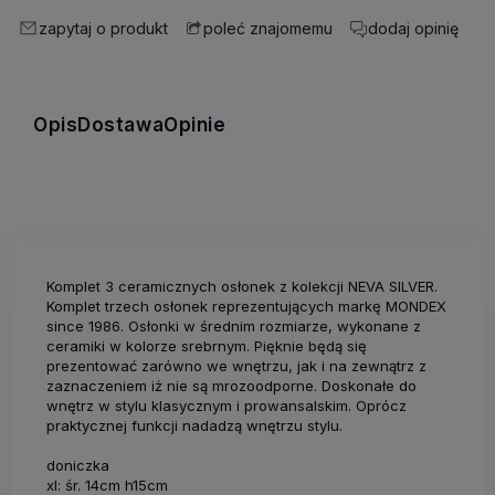
zapytaj o produkt
dodaj opinię
poleć znajomemu
Opis
Dostawa
Opinie
Komplet 3 ceramicznych osłonek z kolekcji NEVA SILVER.
Komplet trzech osłonek reprezentujących markę MONDEX
since 1986. Osłonki w średnim rozmiarze, wykonane z
ceramiki w kolorze srebrnym. Pięknie będą się
prezentować zarówno we wnętrzu, jak i na zewnątrz z
zaznaczeniem iż nie są mrozoodporne. Doskonałe do
wnętrz w stylu klasycznym i prowansalskim. Oprócz
praktycznej funkcji nadadzą wnętrzu stylu.
doniczka
xl: śr. 14cm h15cm