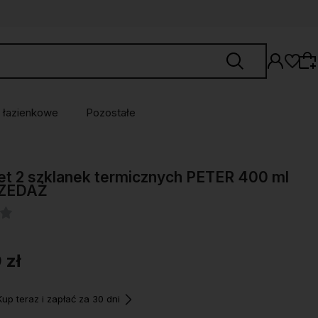
 łazienkowe
Pozostałe
Wybierz coś dla siebie z naszej aktualnej
t 2 szklanek termicznych PETER 400 ml
oferty lub zaloguj się, aby przywrócić dodane
ZEDAŻ
produkty do listy z poprzedniej sesji.
 zł
p teraz i zapłać za 30 dni