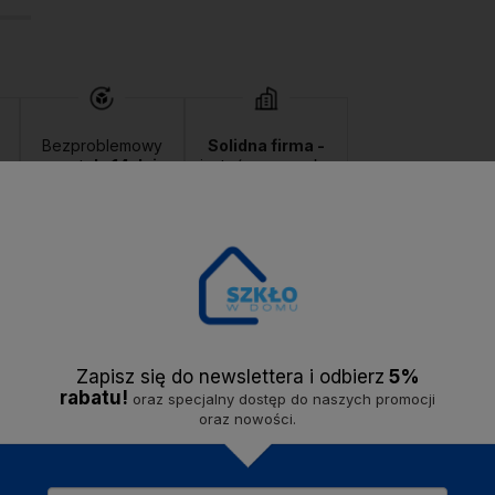
Bezproblemowy
Solidna firma -
zwrot
do 14 dni.
jesteśmy na rynku
od
2020 roku.
Opis
Dostawa
Opinie
Zapisz się do newslettera i odbier
z
5%
rabatu!
oraz specjalny dostęp do naszych promocji
oraz nowości.
mianowego. Podwójne ścianki są odporne na wysoką temperaturę. Mark
 możesz serwować zarówno gorące, jak i zimne napoje. Szklanki nada