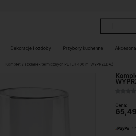
Dekoracje i ozdoby
Przybory kuchenne
Akcesoria
Komplet 2 szklanek termicznych PETER 400 ml WYPRZEDAŻ
Komple
WYPR
Cena:
65,49
・Ku