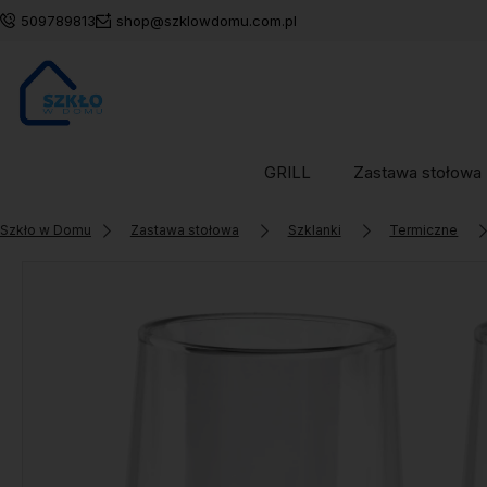
509789813
shop@szklowdomu.com.pl
GRILL
Zastawa stołowa
Szkło w Domu
Zastawa stołowa
Szklanki
Termiczne