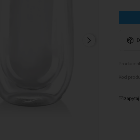
D
Producent
Kod produ
zapytaj