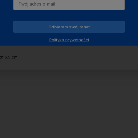
Odbieram swój rabat
Polityka prywatności
h16.5 cm