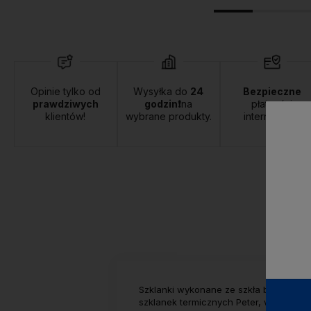
Opinie tylko od
Wysyłka do
24
Bezpieczne
prawdziwych
godzin❗
na
płatności
klientów!
wybrane produkty.
internetowe.
Szklanki wykonane ze szkła boro krze
szklanek termicznych Peter, w których