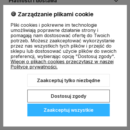
Płatności i dostawa
🍪 Zarządzanie plikami cookie
Informacje
Pliki cookies i pokrewne im technologie
umożliwiają poprawne działanie strony i
pomagają nam dostosować ofertę do Twoich
O nas
potrzeb. Możesz zaakceptować wykorzystanie
przez nas wszystkich tych plików i przejść do
sklepu lub dostosować użycie plików do swoich
preferencji, wybierając opcję "Dostosuj zgody".
Więcej o plikach cookies przeczytasz w naszej
Polityce prywatności.
Zaakceptuj tylko niezbędne
Sklep internetowy Shoper.pl
Szablon Shoper Modern 3.0™
od
GrowCommerce
Dostosuj zgody
Zaakceptuj wszystkie