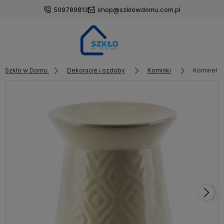
509789813
shop@szklowdomu.com.pl
Szkło w Domu
Dekoracje i ozdoby
Kominki
Kominek n