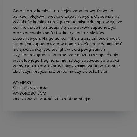
Ceramiczny kominek na olejek zapachowy. Służy do
aplikacji olejków i wosków zapachowych. Odpowiednia
wysokość kominka oraz pojemna miseczka sprawiają, że
kominek idealnie nadaje się do wosków zapachowych
oraz zapewnia komfort w korzystaniu z olejków
zapachowych. Na górze kominka należy umieścić wosk
lub olejek zapachowy, a w dolnej części należy umieścić
małą świeczkę typu tealight w celu podgrzania i
uzyskania zapachu. W miseczce można roztapiać cały
wosk lub jego fragment, nie należy dodawać do wosku
wody. Oba kolory, czarny i biały zmiksowane w kartonie
zbiorczym,przyzamówienieu nalezy okreslić kolor.
WYMIARY:
ŚREDNICA 7.20CM
WYSOKOŚĆ 9CM
OPAKOWANIE ZBIORCZE ozdobna obejma