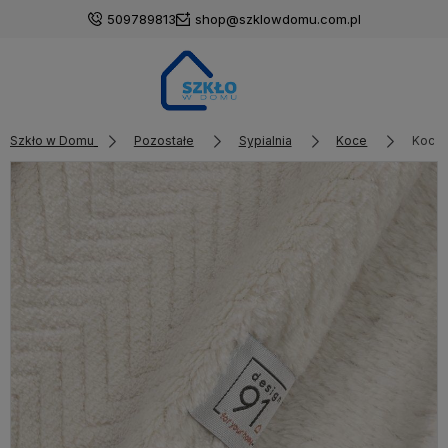
509789813
shop@szklowdomu.com.pl
Szkło w Domu
Pozostałe
Sypialnia
Koce
Koc 1