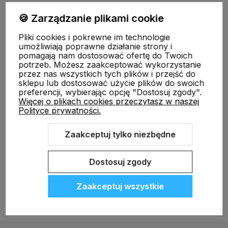
🍪 Zarządzanie plikami cookie
Informacje
Pliki cookies i pokrewne im technologie
umożliwiają poprawne działanie strony i
pomagają nam dostosować ofertę do Twoich
O nas
potrzeb. Możesz zaakceptować wykorzystanie
przez nas wszystkich tych plików i przejść do
sklepu lub dostosować użycie plików do swoich
preferencji, wybierając opcję "Dostosuj zgody".
Więcej o plikach cookies przeczytasz w naszej
Polityce prywatności.
Zaakceptuj tylko niezbędne
Sklep internetowy Shoper.pl
Szablon Shoper Modern 3.0™
od
GrowCommerce
Dostosuj zgody
Zaakceptuj wszystkie