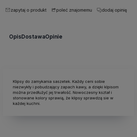
zapytaj o produkt
dodaj opinię
poleć znajomemu
Opis
Dostawa
Opinie
Klipsy do zamykania saszetek. Każdy ceni sobie
niezwykły i pobudzający zapach kawy, a dzięki klpisom
można przedłużyć jej trwałość. Nowoczesny kształ i
stonowane kolory sprawią, że klipsy sprawdzą sie w
każdej kuchni.