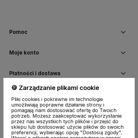
Pomoc
Moje konto
Płatności i dostawa
🍪 Zarządzanie plikami cookie
Informacje
Pliki cookies i pokrewne im technologie
umożliwiają poprawne działanie strony i
pomagają nam dostosować ofertę do Twoich
O nas
potrzeb. Możesz zaakceptować wykorzystanie
przez nas wszystkich tych plików i przejść do
sklepu lub dostosować użycie plików do swoich
preferencji, wybierając opcję "Dostosuj zgody".