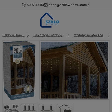
509789813
shop@szklowdomu.com.pl
Szkło w Domu
Dekoracje i ozdoby
Ozdoby świąteczne