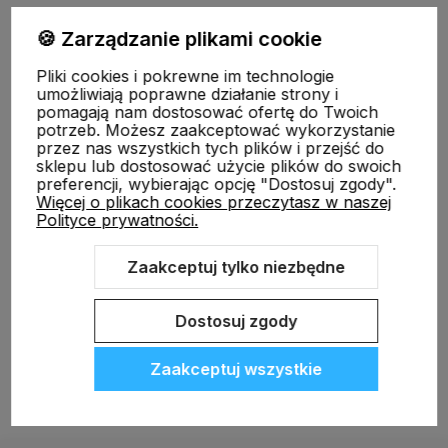
🍪 Zarządzanie plikami cookie
Informacje
Pliki cookies i pokrewne im technologie
umożliwiają poprawne działanie strony i
pomagają nam dostosować ofertę do Twoich
O nas
potrzeb. Możesz zaakceptować wykorzystanie
przez nas wszystkich tych plików i przejść do
sklepu lub dostosować użycie plików do swoich
preferencji, wybierając opcję "Dostosuj zgody".
Więcej o plikach cookies przeczytasz w naszej
Polityce prywatności.
Zaakceptuj tylko niezbędne
Sklep internetowy Shoper.pl
Szablon Shoper Modern 3.0™
od
GrowCommerce
Dostosuj zgody
Zaakceptuj wszystkie