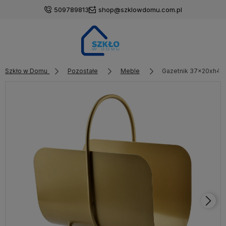
509789813
shop@szklowdomu.com.pl
Szkło w Domu
Pozostałe
Meble
Gazetnik 37x20xh44