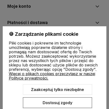
Moje konto
Płatności i dostawa
🍪 Zarządzanie plikami cookie
Informacje
Pliki cookies i pokrewne im technologie
umożliwiają poprawne działanie strony i
pomagają nam dostosować ofertę do Twoich
O nas
potrzeb. Możesz zaakceptować wykorzystanie
przez nas wszystkich tych plików i przejść do
sklepu lub dostosować użycie plików do swoich
preferencji, wybierając opcję "Dostosuj zgody".
Więcej o plikach cookies przeczytasz w naszej
Polityce prywatności.
Zaakceptuj tylko niezbędne
Sklep internetowy Shoper.pl
Szablon Shoper Modern 3.0™
od
GrowCommerce
Dostosuj zgody